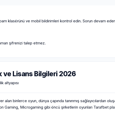
pam klasörünü ve mobil bildirimleri kontrol edin. Sorun devam ede
aman şifrenizi talep etmez.
 ve Lisans Bilgileri 2026
ik altyapısı
 alan binlerce oyun, dünya çapında tanınmış sağlayıcılardan oluşa
on Gaming, Microgaming gibi öncü şirketlerin oyunları Tarafbet pla