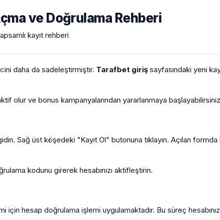
Açma ve Doğrulama Rehberi
kapsamlı kayıt rehberi
cini daha da sadeleştirmiştir.
Tarafbet giriş
sayfasındaki yeni kay
aktif olur ve bonus kampanyalarından yararlanmaya başlayabilirsiniz
idin. Sağ üst köşedeki "Kayıt Ol" butonuna tıklayın. Açılan formda kiş
ulama kodunu girerek hesabınızı aktifleştirin.
i için hesap doğrulama işlemi uygulamaktadır. Bu süreç hesabınızın