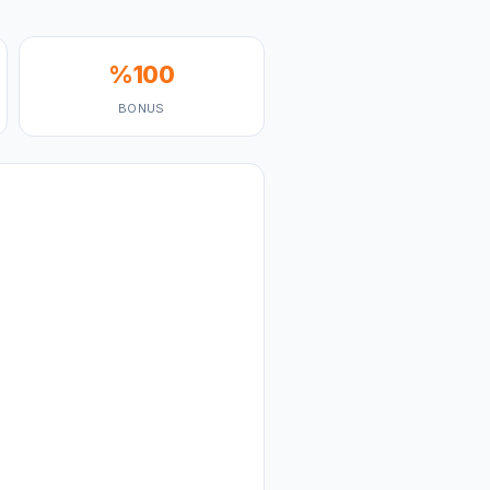
%100
BONUS