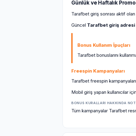
Günlük ve Haftalık Promo
Tarafbet giriş sonrası aktif olan
Güncel
Tarafbet giriş adresi
Bonus Kullanım İpuçları
Tarafbet bonuslarını kullanm
Freespin Kampanyaları
Tarafbet freespin kampanyaları i
Mobil giriş yapan kullanıcılar içi
BONUS KURALLARI HAKKINDA NOT
Tüm kampanyalar Tarafbet resmi 