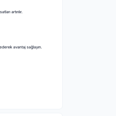
arı artırılır.
 ederek avantaj sağlayın.