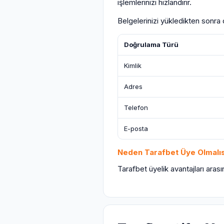
işlemlerinizi hızlandırır.
Belgelerinizi yükledikten sonra
Doğrulama Türü
Kimlik
Adres
Telefon
E-posta
Neden Tarafbet Üye Olmalıs
Tarafbet üyelik avantajları ara