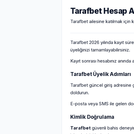
Tarafbet Hesap 
Tarafbet ailesine katılmak için 
Tarafbet 2026 yılında kayıt süre
üyeliğinizi tamamlayabilirsiniz.
Kayıt sonrası hesabınız anında 
Tarafbet Üyelik Adımları
Tarafbet güncel giriş adresine g
doldurun.
E-posta veya SMS ile gelen doğr
Kimlik Doğrulama
Tarafbet
güvenli bahis deneyim