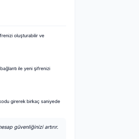
enizi oluşturabilir ve
ağlantı ile yeni şifrenizi
 kodu girerek birkaç saniyede
sap güvenliğinizi artırır.