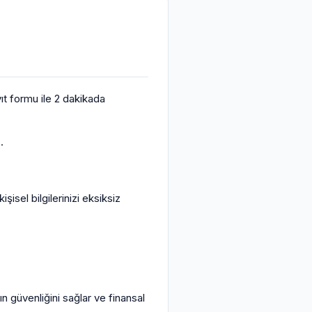
ıt formu ile 2 dakikada
.
isel bilgilerinizi eksiksiz
 güvenliğini sağlar ve finansal