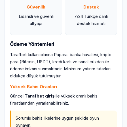
Güvenlik
Destek
Lisanslı ve güvenli
7/24 Türkçe canlı
altyapı
destek hizmeti
Ödeme Yöntemleri
Tarafbet kullanıcılarına Papara, banka havalesi, kripto
para (Bitcoin, USDT), kredi kartı ve sanal cüzdan ile
ödeme imkanı sunmaktadır. Minimum yatırım tutarları
oldukça düşük tutulmuştur.
Yüksek Bahis Oranları
Güncel
Tarafbet giriş
ile yüksek oranlı bahis
fırsatlarından yararlanabilirsiniz.
Sorumlu bahis ilkelerine uygun şekilde oyun
oynayın.