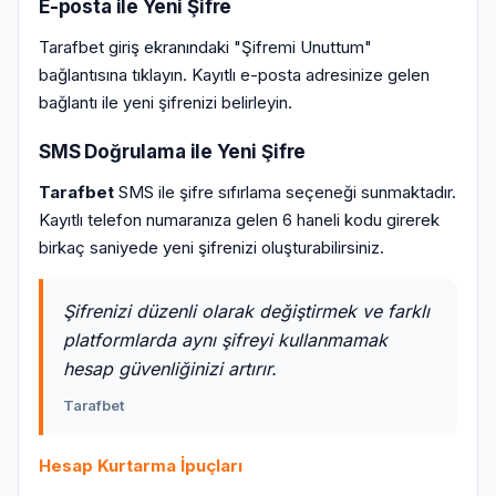
E-posta ile Yeni Şifre
Tarafbet giriş ekranındaki "Şifremi Unuttum"
bağlantısına tıklayın. Kayıtlı e-posta adresinize gelen
bağlantı ile yeni şifrenizi belirleyin.
SMS Doğrulama ile Yeni Şifre
Tarafbet
SMS ile şifre sıfırlama seçeneği sunmaktadır.
Kayıtlı telefon numaranıza gelen 6 haneli kodu girerek
birkaç saniyede yeni şifrenizi oluşturabilirsiniz.
Şifrenizi düzenli olarak değiştirmek ve farklı
platformlarda aynı şifreyi kullanmamak
hesap güvenliğinizi artırır.
Tarafbet
Hesap Kurtarma İpuçları