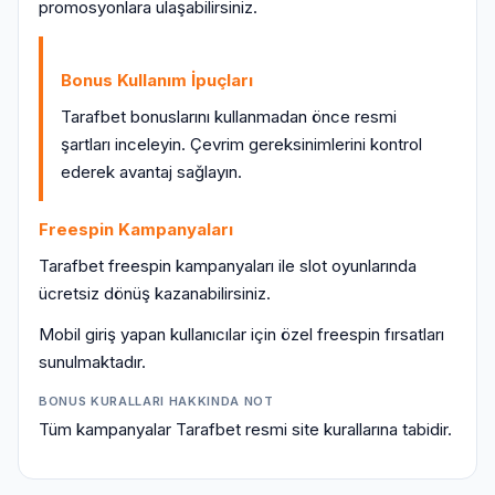
promosyonlara ulaşabilirsiniz.
Bonus Kullanım İpuçları
Tarafbet bonuslarını kullanmadan önce resmi
şartları inceleyin. Çevrim gereksinimlerini kontrol
ederek avantaj sağlayın.
Freespin Kampanyaları
Tarafbet freespin kampanyaları ile slot oyunlarında
ücretsiz dönüş kazanabilirsiniz.
Mobil giriş yapan kullanıcılar için özel freespin fırsatları
sunulmaktadır.
BONUS KURALLARI HAKKINDA NOT
Tüm kampanyalar Tarafbet resmi site kurallarına tabidir.