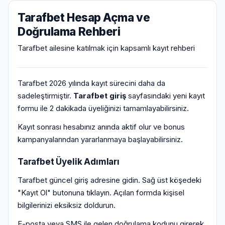
Tarafbet Hesap Açma ve
Doğrulama Rehberi
Tarafbet ailesine katılmak için kapsamlı kayıt rehberi
Tarafbet 2026 yılında kayıt sürecini daha da
sadeleştirmiştir.
Tarafbet giriş
sayfasındaki yeni kayıt
formu ile 2 dakikada üyeliğinizi tamamlayabilirsiniz.
Kayıt sonrası hesabınız anında aktif olur ve bonus
kampanyalarından yararlanmaya başlayabilirsiniz.
Tarafbet Üyelik Adımları
Tarafbet güncel giriş adresine gidin. Sağ üst köşedeki
"Kayıt Ol" butonuna tıklayın. Açılan formda kişisel
bilgilerinizi eksiksiz doldurun.
E-posta veya SMS ile gelen doğrulama kodunu girerek