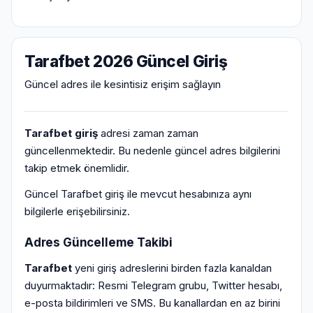
Tarafbet 2026 Güncel Giriş
Güncel adres ile kesintisiz erişim sağlayın
Tarafbet giriş
adresi zaman zaman
güncellenmektedir. Bu nedenle güncel adres bilgilerini
takip etmek önemlidir.
Güncel Tarafbet giriş ile mevcut hesabınıza aynı
bilgilerle erişebilirsiniz.
Adres Güncelleme Takibi
Tarafbet
yeni giriş adreslerini birden fazla kanaldan
duyurmaktadır: Resmi Telegram grubu, Twitter hesabı,
e-posta bildirimleri ve SMS. Bu kanallardan en az birini