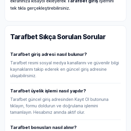
ekranınıza kısayol ekleyerek
Tarafbet giriş
işlemini
tek tıkla gerçekleştirebilirsiniz.
Tarafbet Sıkça Sorulan Sorular
Tarafbet giriş adresi nasıl bulunur?
Tarafbet resmi sosyal medya kanallarını ve güvenilir bilgi
kaynaklarını takip ederek en güncel giriş adresine
ulaşabilirsiniz.
Tarafbet üyelik işlemi nasıl yapılır?
Tarafbet güncel giriş adresinden Kayıt Ol butonuna
tıklayın, formu doldurun ve doğrulama işlemini
tamamlayın. Hesabınız anında aktif olur.
Tarafbet bonusları nasıl alınır?