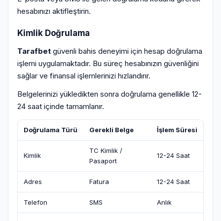
hesabınızı aktifleştirin.
Kimlik Doğrulama
Tarafbet
güvenli bahis deneyimi için hesap doğrulama
işlemi uygulamaktadır. Bu süreç hesabınızın güvenliğini
sağlar ve finansal işlemlerinizi hızlandırır.
Belgelerinizi yükledikten sonra doğrulama genellikle 12-
24 saat içinde tamamlanır.
Doğrulama Türü
Gerekli Belge
İşlem Süresi
TC Kimlik /
Kimlik
12-24 Saat
Pasaport
Adres
Fatura
12-24 Saat
Telefon
SMS
Anlık