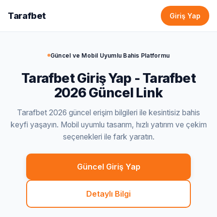
Tarafbet
Giriş Yap
Güncel ve Mobil Uyumlu Bahis Platformu
Tarafbet Giriş Yap - Tarafbet
2026 Güncel Link
Tarafbet 2026 güncel erişim bilgileri ile kesintisiz bahis
keyfi yaşayın. Mobil uyumlu tasarım, hızlı yatırım ve çekim
seçenekleri ile fark yaratın.
Güncel Giriş Yap
Detaylı Bilgi