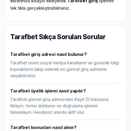
ekranınıza kısayol ekleyerek
Tarafbet giriş
işlemini
tek tıkla gerçekleştirebilirsiniz.
Tarafbet Sıkça Sorulan Sorular
Tarafbet giriş adresi nasıl bulunur?
Tarafbet resmi sosyal medya kanallarını ve güvenilir bilgi
kaynaklarını takip ederek en güncel giriş adresine
ulaşabilirsiniz.
Tarafbet üyelik işlemi nasıl yapılır?
Tarafbet güncel giriş adresinden Kayıt Ol butonuna
tıklayın, formu doldurun ve doğrulama işlemini
tamamlayın. Hesabınız anında aktif olur.
Tarafbet bonusları nasıl alınır?