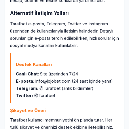
hesap, ödeme ve teknik konularda yardımcı olur.
Alternatif İletişim Yolları
Tarafbet e-posta, Telegram, Twitter ve Instagram
üzerinden de kullanıcılarıyla iletişim halindedir. Detaylı
sorunlar için e-posta tercih edilebilirken, hızlı sorular için
sosyal medya kanalları kullanılabilir.
Destek Kanalları
Canlı Chat:
Site üzerinden 7/24
E-posta:
info@jojobet.com
(24 saat içinde yanıt)
Telegram:
@Tarafbet (anlık bildirimler)
Twitter:
@Tarafbet
Şikayet ve Öneri
Tarafbet kullanıcı memnuniyetini ön planda tutar. Her
türlü şikayet ve önerinizi destek ekibine iletebilirsiniz.