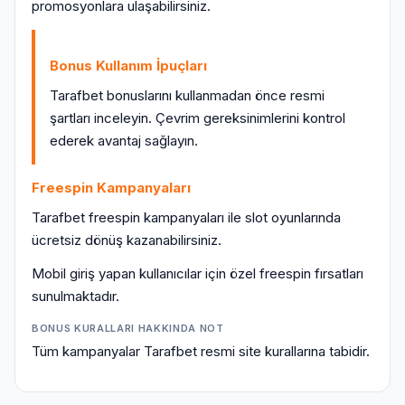
promosyonlara ulaşabilirsiniz.
Bonus Kullanım İpuçları
Tarafbet bonuslarını kullanmadan önce resmi
şartları inceleyin. Çevrim gereksinimlerini kontrol
ederek avantaj sağlayın.
Freespin Kampanyaları
Tarafbet freespin kampanyaları ile slot oyunlarında
ücretsiz dönüş kazanabilirsiniz.
Mobil giriş yapan kullanıcılar için özel freespin fırsatları
sunulmaktadır.
BONUS KURALLARI HAKKINDA NOT
Tüm kampanyalar Tarafbet resmi site kurallarına tabidir.