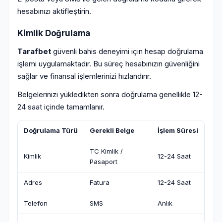
hesabınızı aktifleştirin.
Kimlik Doğrulama
Tarafbet
güvenli bahis deneyimi için hesap doğrulama
işlemi uygulamaktadır. Bu süreç hesabınızın güvenliğini
sağlar ve finansal işlemlerinizi hızlandırır.
Belgelerinizi yükledikten sonra doğrulama genellikle 12-
24 saat içinde tamamlanır.
Doğrulama Türü
Gerekli Belge
İşlem Süresi
TC Kimlik /
Kimlik
12-24 Saat
Pasaport
Adres
Fatura
12-24 Saat
Telefon
SMS
Anlık