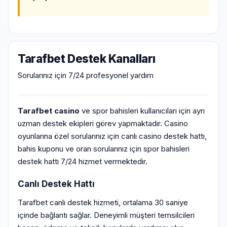
Tarafbet Destek Kanalları
Sorularınız için 7/24 profesyonel yardım
Tarafbet casino
ve spor bahisleri kullanıcıları için ayrı
uzman destek ekipleri görev yapmaktadır. Casino
oyunlarına özel sorularınız için canlı casino destek hattı,
bahis kuponu ve oran sorularınız için spor bahisleri
destek hattı 7/24 hizmet vermektedir.
Canlı Destek Hattı
Tarafbet canlı destek hizmeti, ortalama 30 saniye
içinde bağlantı sağlar. Deneyimli müşteri temsilcileri