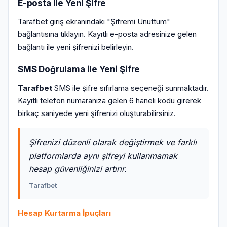
E-posta ile Yeni Şifre
Tarafbet giriş ekranındaki "Şifremi Unuttum"
bağlantısına tıklayın. Kayıtlı e-posta adresinize gelen
bağlantı ile yeni şifrenizi belirleyin.
SMS Doğrulama ile Yeni Şifre
Tarafbet
SMS ile şifre sıfırlama seçeneği sunmaktadır.
Kayıtlı telefon numaranıza gelen 6 haneli kodu girerek
birkaç saniyede yeni şifrenizi oluşturabilirsiniz.
Şifrenizi düzenli olarak değiştirmek ve farklı
platformlarda aynı şifreyi kullanmamak
hesap güvenliğinizi artırır.
Tarafbet
Hesap Kurtarma İpuçları