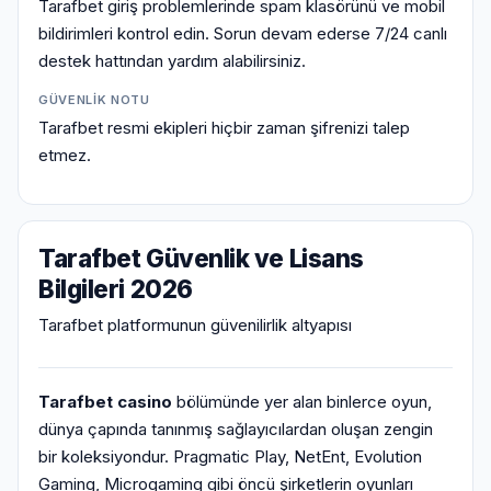
Tarafbet giriş problemlerinde spam klasörünü ve mobil
bildirimleri kontrol edin. Sorun devam ederse 7/24 canlı
destek hattından yardım alabilirsiniz.
GÜVENLIK NOTU
Tarafbet resmi ekipleri hiçbir zaman şifrenizi talep
etmez.
Tarafbet Güvenlik ve Lisans
Bilgileri 2026
Tarafbet platformunun güvenilirlik altyapısı
Tarafbet casino
bölümünde yer alan binlerce oyun,
dünya çapında tanınmış sağlayıcılardan oluşan zengin
bir koleksiyondur. Pragmatic Play, NetEnt, Evolution
Gaming, Microgaming gibi öncü şirketlerin oyunları