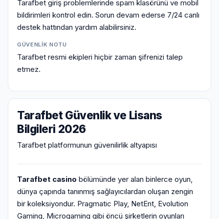
Tarafbet giriş problemlerinde spam klasörünü ve mobil
bildirimleri kontrol edin. Sorun devam ederse 7/24 canlı
destek hattından yardım alabilirsiniz.
GÜVENLIK NOTU
Tarafbet resmi ekipleri hiçbir zaman şifrenizi talep
etmez.
Tarafbet Güvenlik ve Lisans
Bilgileri 2026
Tarafbet platformunun güvenilirlik altyapısı
Tarafbet casino
bölümünde yer alan binlerce oyun,
dünya çapında tanınmış sağlayıcılardan oluşan zengin
bir koleksiyondur. Pragmatic Play, NetEnt, Evolution
Gaming, Microgaming gibi öncü şirketlerin oyunları