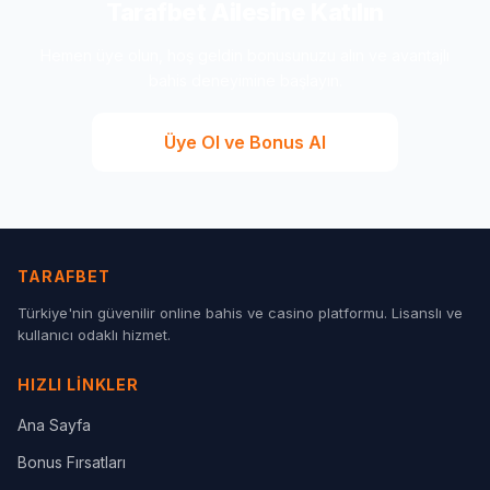
Tarafbet Ailesine Katılın
Hemen üye olun, hoş geldin bonusunuzu alın ve avantajlı
bahis deneyimine başlayın.
Üye Ol ve Bonus Al
TARAFBET
Türkiye'nin güvenilir online bahis ve casino platformu. Lisanslı ve
kullanıcı odaklı hizmet.
HIZLI LINKLER
Ana Sayfa
Bonus Fırsatları