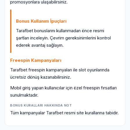
promosyonlara ulaşabilirsiniz.
Bonus Kullanım İpuçları
Tarafbet bonuslarını kullanmadan önce resmi
şartları inceleyin. Çevrim gereksinimlerini kontrol
ederek avantaj sağlayın.
Freespin Kampanyaları
Tarafbet freespin kampanyaları ile slot oyunlarında
ücretsiz dönüş kazanabilirsiniz.
Mobil giriş yapan kullanıcılar için özel freespin fırsatları
sunulmaktadır.
BONUS KURALLARI HAKKINDA NOT
Tüm kampanyalar Tarafbet resmi site kurallarına tabidir.