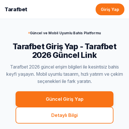
Tarafbet
Giriş Yap
Güncel ve Mobil Uyumlu Bahis Platformu
Tarafbet Giriş Yap - Tarafbet
2026 Güncel Link
Tarafbet 2026 güncel erişim bilgileri ile kesintisiz bahis
keyfi yaşayın. Mobil uyumlu tasarım, hızlı yatırım ve çekim
seçenekleri ile fark yaratın.
Güncel Giriş Yap
Detaylı Bilgi