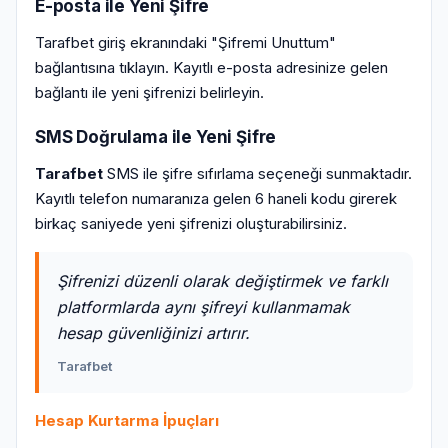
E-posta ile Yeni Şifre
Tarafbet giriş ekranındaki "Şifremi Unuttum"
bağlantısına tıklayın. Kayıtlı e-posta adresinize gelen
bağlantı ile yeni şifrenizi belirleyin.
SMS Doğrulama ile Yeni Şifre
Tarafbet
SMS ile şifre sıfırlama seçeneği sunmaktadır.
Kayıtlı telefon numaranıza gelen 6 haneli kodu girerek
birkaç saniyede yeni şifrenizi oluşturabilirsiniz.
Şifrenizi düzenli olarak değiştirmek ve farklı
platformlarda aynı şifreyi kullanmamak
hesap güvenliğinizi artırır.
Tarafbet
Hesap Kurtarma İpuçları