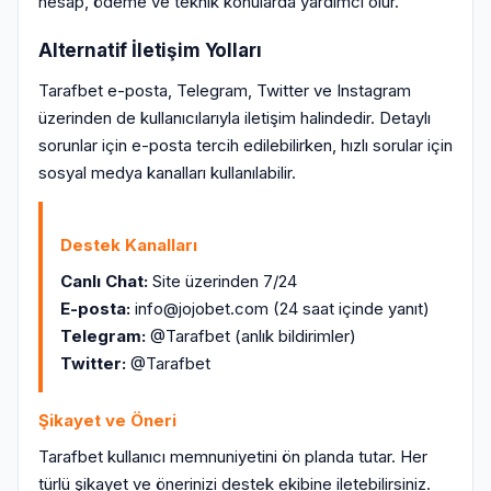
hesap, ödeme ve teknik konularda yardımcı olur.
Alternatif İletişim Yolları
Tarafbet e-posta, Telegram, Twitter ve Instagram
üzerinden de kullanıcılarıyla iletişim halindedir. Detaylı
sorunlar için e-posta tercih edilebilirken, hızlı sorular için
sosyal medya kanalları kullanılabilir.
Destek Kanalları
Canlı Chat:
Site üzerinden 7/24
E-posta:
info@jojobet.com
(24 saat içinde yanıt)
Telegram:
@Tarafbet (anlık bildirimler)
Twitter:
@Tarafbet
Şikayet ve Öneri
Tarafbet kullanıcı memnuniyetini ön planda tutar. Her
türlü şikayet ve önerinizi destek ekibine iletebilirsiniz.