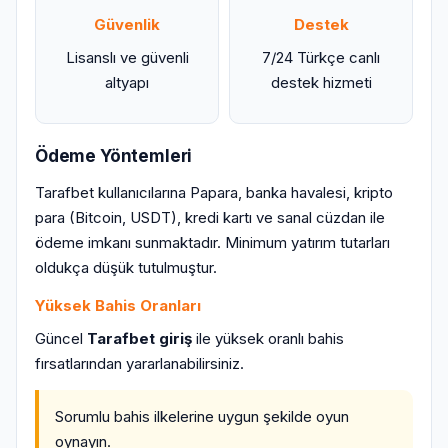
Güvenlik
Destek
Lisanslı ve güvenli
7/24 Türkçe canlı
altyapı
destek hizmeti
Ödeme Yöntemleri
Tarafbet kullanıcılarına Papara, banka havalesi, kripto
para (Bitcoin, USDT), kredi kartı ve sanal cüzdan ile
ödeme imkanı sunmaktadır. Minimum yatırım tutarları
oldukça düşük tutulmuştur.
Yüksek Bahis Oranları
Güncel
Tarafbet giriş
ile yüksek oranlı bahis
fırsatlarından yararlanabilirsiniz.
Sorumlu bahis ilkelerine uygun şekilde oyun
oynayın.