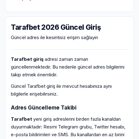
Tarafbet 2026 Güncel Giriş
Güncel adres ile kesintisiz erişim sağlayın
Tarafbet giriş
adresi zaman zaman
güncellenmektedir. Bu nedenle güncel adres bilgilerini
takip etmek önemlidir.
Güncel Tarafbet giriş ile mevcut hesabınıza aynı
bilgilerle erişebilirsiniz.
Adres Güncelleme Takibi
Tarafbet
yeni giriş adreslerini birden fazla kanaldan
duyurmaktadır: Resmi Telegram grubu, Twitter hesabı,
e-posta bildirimleri ve SMS. Bu kanallardan en az birini