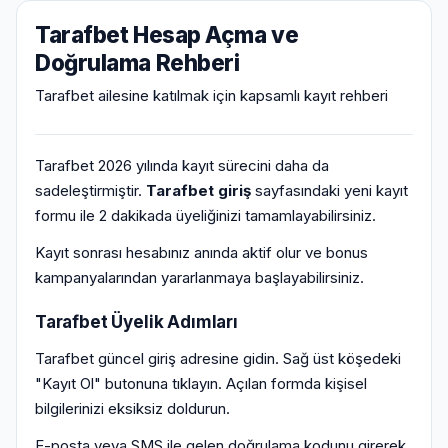
Tarafbet Hesap Açma ve
Doğrulama Rehberi
Tarafbet ailesine katılmak için kapsamlı kayıt rehberi
Tarafbet 2026 yılında kayıt sürecini daha da
sadeleştirmiştir.
Tarafbet giriş
sayfasındaki yeni kayıt
formu ile 2 dakikada üyeliğinizi tamamlayabilirsiniz.
Kayıt sonrası hesabınız anında aktif olur ve bonus
kampanyalarından yararlanmaya başlayabilirsiniz.
Tarafbet Üyelik Adımları
Tarafbet güncel giriş adresine gidin. Sağ üst köşedeki
"Kayıt Ol" butonuna tıklayın. Açılan formda kişisel
bilgilerinizi eksiksiz doldurun.
E-posta veya SMS ile gelen doğrulama kodunu girerek