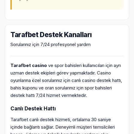
Tarafbet Destek Kanalları
Sorularınız için 7/24 profesyonel yardım
Tarafbet casino
ve spor bahisleri kullanıcıları için ayrı
uzman destek ekipleri görev yapmaktadır. Casino
oyunlarına özel sorularınız için canlı casino destek hattı,
bahis kuponu ve oran sorularınız için spor bahisleri
destek hattı 7/24 hizmet vermektedir.
Canlı Destek Hattı
Tarafbet canlı destek hizmeti, ortalama 30 saniye
içinde bağlantı sağlar. Deneyimli müşteri temsilcileri