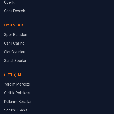
Üyelik
Canlı Destek
OYUNLAR
Spor Bahisleri
Canlı Casino
Slot Oyunları
Sanal Sporlar
İLETIŞIM
Yardım Merkezi
Gizlilik Politikası
Kullanım Koşulları
Sorumlu Bahis