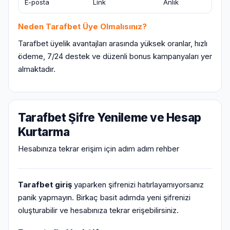
E-posta
Link
Anlık
Neden Tarafbet Üye Olmalısınız?
Tarafbet üyelik avantajları arasında yüksek oranlar, hızlı
ödeme, 7/24 destek ve düzenli bonus kampanyaları yer
almaktadır.
Tarafbet Şifre Yenileme ve Hesap
Kurtarma
Hesabınıza tekrar erişim için adım adım rehber
Tarafbet giriş
yaparken şifrenizi hatırlayamıyorsanız
panik yapmayın. Birkaç basit adımda yeni şifrenizi
oluşturabilir ve hesabınıza tekrar erişebilirsiniz.