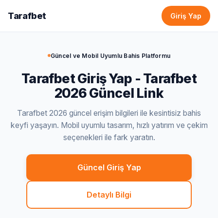
Tarafbet
Giriş Yap
Güncel ve Mobil Uyumlu Bahis Platformu
Tarafbet Giriş Yap - Tarafbet
2026 Güncel Link
Tarafbet 2026 güncel erişim bilgileri ile kesintisiz bahis
keyfi yaşayın. Mobil uyumlu tasarım, hızlı yatırım ve çekim
seçenekleri ile fark yaratın.
Güncel Giriş Yap
Detaylı Bilgi