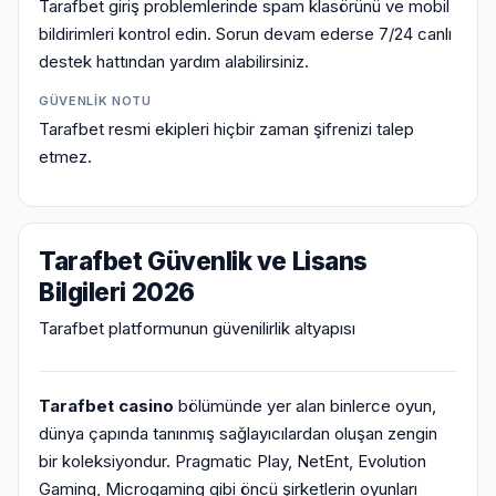
Tarafbet giriş problemlerinde spam klasörünü ve mobil
bildirimleri kontrol edin. Sorun devam ederse 7/24 canlı
destek hattından yardım alabilirsiniz.
GÜVENLIK NOTU
Tarafbet resmi ekipleri hiçbir zaman şifrenizi talep
etmez.
Tarafbet Güvenlik ve Lisans
Bilgileri 2026
Tarafbet platformunun güvenilirlik altyapısı
Tarafbet casino
bölümünde yer alan binlerce oyun,
dünya çapında tanınmış sağlayıcılardan oluşan zengin
bir koleksiyondur. Pragmatic Play, NetEnt, Evolution
Gaming, Microgaming gibi öncü şirketlerin oyunları