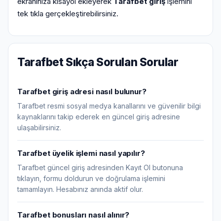
ekranınıza kısayol ekleyerek
Tarafbet giriş
işlemini
tek tıkla gerçekleştirebilirsiniz.
Tarafbet Sıkça Sorulan Sorular
Tarafbet giriş adresi nasıl bulunur?
Tarafbet resmi sosyal medya kanallarını ve güvenilir bilgi
kaynaklarını takip ederek en güncel giriş adresine
ulaşabilirsiniz.
Tarafbet üyelik işlemi nasıl yapılır?
Tarafbet güncel giriş adresinden Kayıt Ol butonuna
tıklayın, formu doldurun ve doğrulama işlemini
tamamlayın. Hesabınız anında aktif olur.
Tarafbet bonusları nasıl alınır?