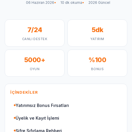
06 Haziran 2026
10 dk okuma
2026 Güncel
7/24
5dk
CANLI DESTEK
YATIRIM
5000+
%100
OYUN
BONUS
İÇINDEKILER
Yatırımsız Bonus Fırsatları
Üyelik ve Kayıt İşlemi
Şifre Sıfırlama Rehberi