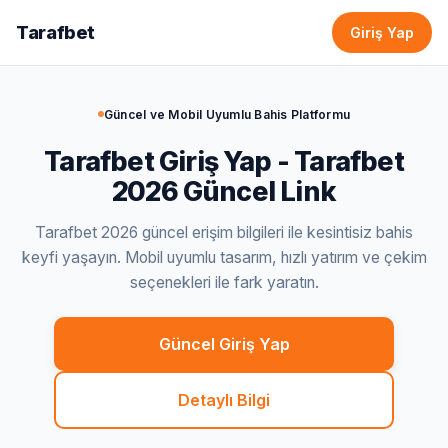
Tarafbet
Giriş Yap
Güncel ve Mobil Uyumlu Bahis Platformu
Tarafbet Giriş Yap - Tarafbet
2026 Güncel Link
Tarafbet 2026 güncel erişim bilgileri ile kesintisiz bahis
keyfi yaşayın. Mobil uyumlu tasarım, hızlı yatırım ve çekim
seçenekleri ile fark yaratın.
Güncel Giriş Yap
Detaylı Bilgi