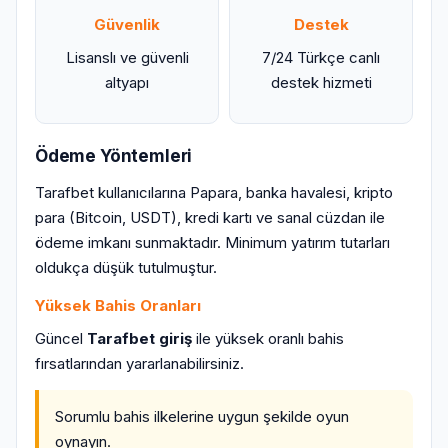
Güvenlik
Destek
Lisanslı ve güvenli
7/24 Türkçe canlı
altyapı
destek hizmeti
Ödeme Yöntemleri
Tarafbet kullanıcılarına Papara, banka havalesi, kripto
para (Bitcoin, USDT), kredi kartı ve sanal cüzdan ile
ödeme imkanı sunmaktadır. Minimum yatırım tutarları
oldukça düşük tutulmuştur.
Yüksek Bahis Oranları
Güncel
Tarafbet giriş
ile yüksek oranlı bahis
fırsatlarından yararlanabilirsiniz.
Sorumlu bahis ilkelerine uygun şekilde oyun
oynayın.