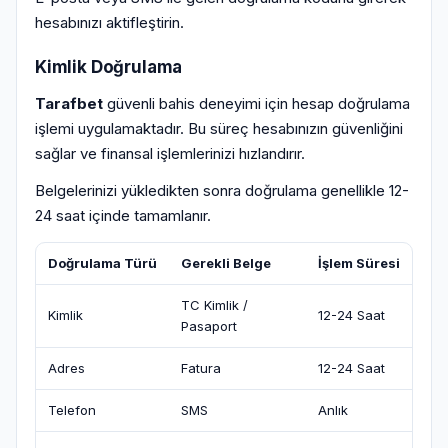
hesabınızı aktifleştirin.
Kimlik Doğrulama
Tarafbet
güvenli bahis deneyimi için hesap doğrulama
işlemi uygulamaktadır. Bu süreç hesabınızın güvenliğini
sağlar ve finansal işlemlerinizi hızlandırır.
Belgelerinizi yükledikten sonra doğrulama genellikle 12-
24 saat içinde tamamlanır.
Doğrulama Türü
Gerekli Belge
İşlem Süresi
TC Kimlik /
Kimlik
12-24 Saat
Pasaport
Adres
Fatura
12-24 Saat
Telefon
SMS
Anlık