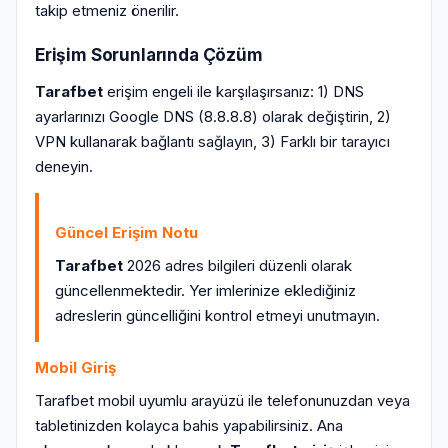
takip etmeniz önerilir.
Erişim Sorunlarında Çözüm
Tarafbet
erişim engeli ile karşılaşırsanız: 1) DNS
ayarlarınızı Google DNS (8.8.8.8) olarak değiştirin, 2)
VPN kullanarak bağlantı sağlayın, 3) Farklı bir tarayıcı
deneyin.
Güncel Erişim Notu
Tarafbet
2026 adres bilgileri düzenli olarak
güncellenmektedir. Yer imlerinize eklediğiniz
adreslerin güncelliğini kontrol etmeyi unutmayın.
Mobil Giriş
Tarafbet mobil uyumlu arayüzü ile telefonunuzdan veya
tabletinizden kolayca bahis yapabilirsiniz. Ana