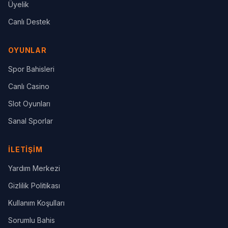
Üyelik
Canlı Destek
OYUNLAR
Spor Bahisleri
Canlı Casino
Slot Oyunları
Sanal Sporlar
İLETIŞIM
Yardım Merkezi
Gizlilik Politikası
Kullanım Koşulları
Sorumlu Bahis