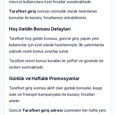
mevcut kullanıcılara özel fırsatlar sunulmaktadır.
Tarafbet giriş
sonrası otomatik olarak tanımlanan
bonuslar ile kazanç fırsatlarınızı artırabilirsiniz.
Hoş Geldin Bonusu Detayları
Tarafbet hoş geldin bonusu, güncel giriş yapan yeni
kullanıcılar için özel olarak hazırlanmıştır. İlk yatırımlarda
yüksek oranlı bonus avantajı sunar.
Tarafbet resmi bonus kuralları ile şeffaf ve güvenilir bir
sistem sunmaktadır.
Günlük ve Haftalık Promosyonlar
Tarafbet giriş sonrası aktif olan günlük bonuslar, kayıp
iade ve freespin kampanyaları ile kazanç fırsatları
artırılır.
Güncel
Tarafbet giriş adresi
üzerinden her hafta yeni