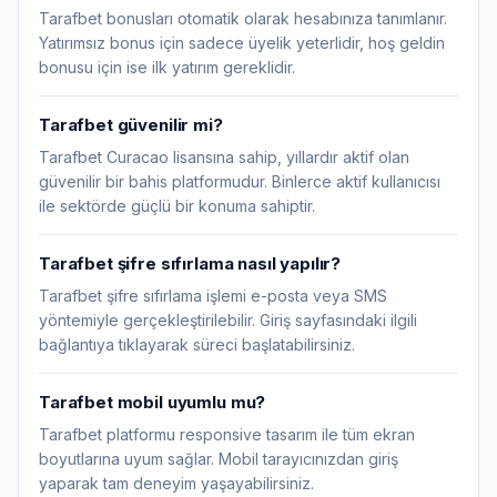
Tarafbet bonusları otomatik olarak hesabınıza tanımlanır.
Yatırımsız bonus için sadece üyelik yeterlidir, hoş geldin
bonusu için ise ilk yatırım gereklidir.
Tarafbet güvenilir mi?
Tarafbet Curacao lisansına sahip, yıllardır aktif olan
güvenilir bir bahis platformudur. Binlerce aktif kullanıcısı
ile sektörde güçlü bir konuma sahiptir.
Tarafbet şifre sıfırlama nasıl yapılır?
Tarafbet şifre sıfırlama işlemi e-posta veya SMS
yöntemiyle gerçekleştirilebilir. Giriş sayfasındaki ilgili
bağlantıya tıklayarak süreci başlatabilirsiniz.
Tarafbet mobil uyumlu mu?
Tarafbet platformu responsive tasarım ile tüm ekran
boyutlarına uyum sağlar. Mobil tarayıcınızdan giriş
yaparak tam deneyim yaşayabilirsiniz.