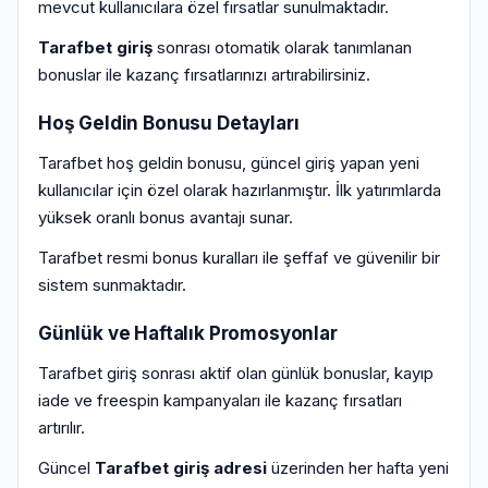
mevcut kullanıcılara özel fırsatlar sunulmaktadır.
Tarafbet giriş
sonrası otomatik olarak tanımlanan
bonuslar ile kazanç fırsatlarınızı artırabilirsiniz.
Hoş Geldin Bonusu Detayları
Tarafbet hoş geldin bonusu, güncel giriş yapan yeni
kullanıcılar için özel olarak hazırlanmıştır. İlk yatırımlarda
yüksek oranlı bonus avantajı sunar.
Tarafbet resmi bonus kuralları ile şeffaf ve güvenilir bir
sistem sunmaktadır.
Günlük ve Haftalık Promosyonlar
Tarafbet giriş sonrası aktif olan günlük bonuslar, kayıp
iade ve freespin kampanyaları ile kazanç fırsatları
artırılır.
Güncel
Tarafbet giriş adresi
üzerinden her hafta yeni