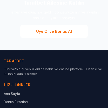
Tarafbet Ailesine Katılın
Hemen üye olun, hoş geldin bonusunuzu alın ve avantajlı
bahis deneyimine başlayın.
Üye Ol ve Bonus Al
TARAFBET
Türkiye'nin güvenilir online bahis ve casino platformu. Lisanslı ve
kullanıcı odaklı hizmet.
HIZLI LINKLER
Ana Sayfa
Bonus Fırsatları