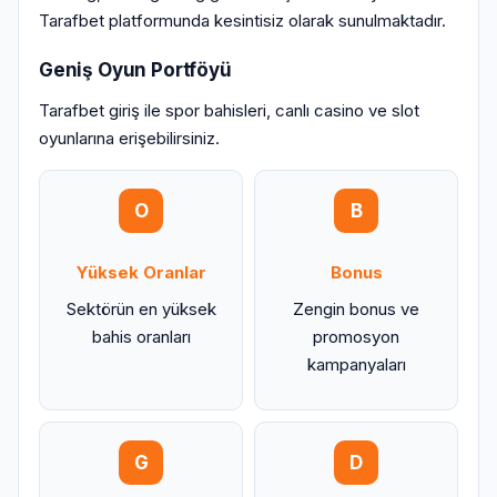
Tarafbet platformunda kesintisiz olarak sunulmaktadır.
Geniş Oyun Portföyü
Tarafbet giriş ile spor bahisleri, canlı casino ve slot
oyunlarına erişebilirsiniz.
O
B
Yüksek Oranlar
Bonus
Sektörün en yüksek
Zengin bonus ve
bahis oranları
promosyon
kampanyaları
G
D