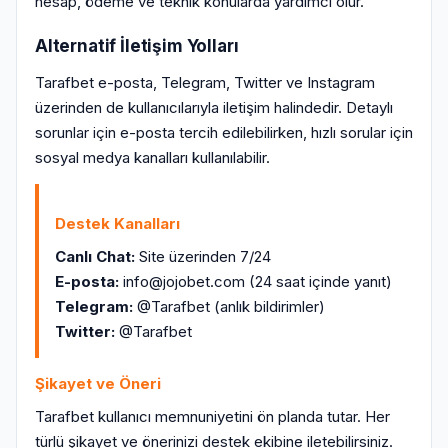
hesap, ödeme ve teknik konularda yardımcı olur.
Alternatif İletişim Yolları
Tarafbet e-posta, Telegram, Twitter ve Instagram
üzerinden de kullanıcılarıyla iletişim halindedir. Detaylı
sorunlar için e-posta tercih edilebilirken, hızlı sorular için
sosyal medya kanalları kullanılabilir.
Destek Kanalları
Canlı Chat:
Site üzerinden 7/24
E-posta:
info@jojobet.com
(24 saat içinde yanıt)
Telegram:
@Tarafbet (anlık bildirimler)
Twitter:
@Tarafbet
Şikayet ve Öneri
Tarafbet kullanıcı memnuniyetini ön planda tutar. Her
türlü şikayet ve önerinizi destek ekibine iletebilirsiniz.