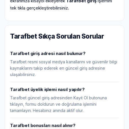
ekranınıza kısayol ekleyerek
Tarafbet giriş
işlemini
tek tıkla gerçekleştirebilirsiniz.
Tarafbet Sıkça Sorulan Sorular
Tarafbet giriş adresi nasıl bulunur?
Tarafbet resmi sosyal medya kanallarını ve güvenilir bilgi
kaynaklarını takip ederek en güncel giriş adresine
ulaşabilirsiniz.
Tarafbet üyelik işlemi nasıl yapılır?
Tarafbet güncel giriş adresinden Kayıt Ol butonuna
tıklayın, formu doldurun ve doğrulama işlemini
tamamlayın. Hesabınız anında aktif olur.
Tarafbet bonusları nasıl alınır?