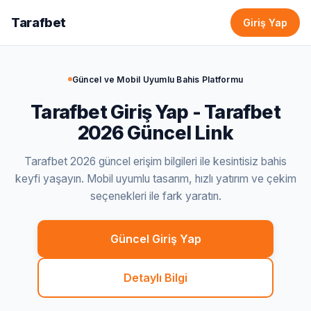
Tarafbet
Giriş Yap
Güncel ve Mobil Uyumlu Bahis Platformu
Tarafbet Giriş Yap - Tarafbet
2026 Güncel Link
Tarafbet 2026 güncel erişim bilgileri ile kesintisiz bahis
keyfi yaşayın. Mobil uyumlu tasarım, hızlı yatırım ve çekim
seçenekleri ile fark yaratın.
Güncel Giriş Yap
Detaylı Bilgi