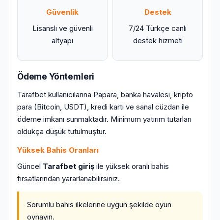
Güvenlik
Destek
Lisanslı ve güvenli
7/24 Türkçe canlı
altyapı
destek hizmeti
Ödeme Yöntemleri
Tarafbet kullanıcılarına Papara, banka havalesi, kripto
para (Bitcoin, USDT), kredi kartı ve sanal cüzdan ile
ödeme imkanı sunmaktadır. Minimum yatırım tutarları
oldukça düşük tutulmuştur.
Yüksek Bahis Oranları
Güncel
Tarafbet giriş
ile yüksek oranlı bahis
fırsatlarından yararlanabilirsiniz.
Sorumlu bahis ilkelerine uygun şekilde oyun
oynayın.