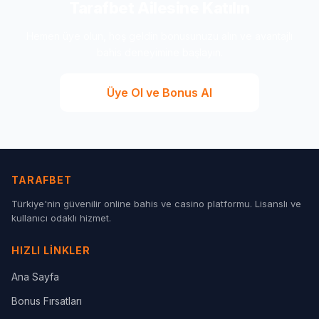
Tarafbet Ailesine Katılın
Hemen üye olun, hoş geldin bonusunuzu alın ve avantajlı
bahis deneyimine başlayın.
Üye Ol ve Bonus Al
TARAFBET
Türkiye'nin güvenilir online bahis ve casino platformu. Lisanslı ve
kullanıcı odaklı hizmet.
HIZLI LINKLER
Ana Sayfa
Bonus Fırsatları