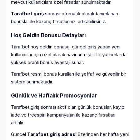
mevcut kullanıcılara özel fırsatlar sunulmaktadır.
Tarafbet giriş
sonrası otomatik olarak tanımlanan
bonuslar ile kazanç fırsatlarınızı artırabilirsiniz.
Hoş Geldin Bonusu Detayları
Tarafbet hoş geldin bonusu, güncel giriş yapan yeni
kullanıcılar için özel olarak hazırlanmıştır. İlk yatırımlarda
yüksek oranlı bonus avantajı sunar.
Tarafbet resmi bonus kuralları ile şeffaf ve güvenilir bir
sistem sunmaktadır.
Günlük ve Haftalık Promosyonlar
Tarafbet giriş sonrası aktif olan günlük bonuslar, kayıp
iade ve freespin kampanyaları ile kazanç fırsatları
artırılır.
Güncel
Tarafbet giriş adresi
üzerinden her hafta yeni