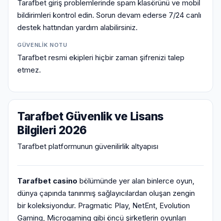
Tarafbet giriş problemlerinde spam klasörünü ve mobil
bildirimleri kontrol edin. Sorun devam ederse 7/24 canlı
destek hattından yardım alabilirsiniz.
GÜVENLIK NOTU
Tarafbet resmi ekipleri hiçbir zaman şifrenizi talep
etmez.
Tarafbet Güvenlik ve Lisans
Bilgileri 2026
Tarafbet platformunun güvenilirlik altyapısı
Tarafbet casino
bölümünde yer alan binlerce oyun,
dünya çapında tanınmış sağlayıcılardan oluşan zengin
bir koleksiyondur. Pragmatic Play, NetEnt, Evolution
Gaming, Microgaming gibi öncü şirketlerin oyunları