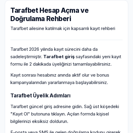
Tarafbet Hesap Açma ve
Doğrulama Rehberi
Tarafbet ailesine katılmak için kapsamlı kayıt rehberi
Tarafbet 2026 yılında kayıt sürecini daha da
sadeleştirmiştir.
Tarafbet giriş
sayfasındaki yeni kayıt
formu ile 2 dakikada üyeliğinizi tamamlayabilirsiniz.
Kayıt sonrası hesabınız anında aktif olur ve bonus
kampanyalarından yararlanmaya başlayabilirsiniz.
Tarafbet Üyelik Adımları
Tarafbet güncel giriş adresine gidin. Sağ üst köşedeki
"Kayıt Ol" butonuna tıklayın. Açılan formda kişisel
bilgilerinizi eksiksiz doldurun.
E-posta veya SMS ile gelen doğrulama kodunu girerek