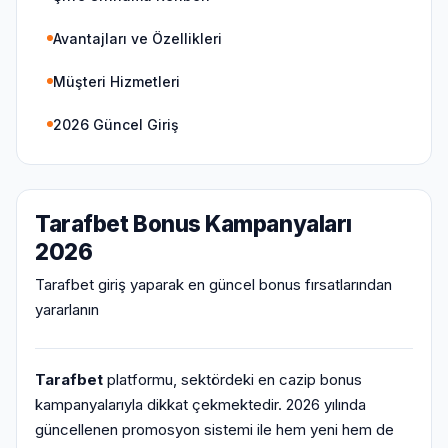
Avantajları ve Özellikleri
Müşteri Hizmetleri
2026 Güncel Giriş
Tarafbet Bonus Kampanyaları
2026
Tarafbet giriş yaparak en güncel bonus fırsatlarından
yararlanın
Tarafbet
platformu, sektördeki en cazip bonus
kampanyalarıyla dikkat çekmektedir. 2026 yılında
güncellenen promosyon sistemi ile hem yeni hem de