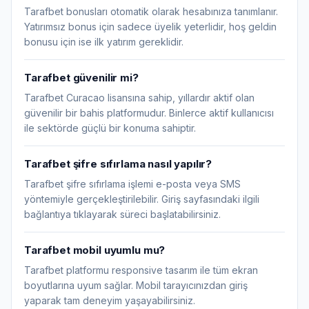
Tarafbet bonusları otomatik olarak hesabınıza tanımlanır.
Yatırımsız bonus için sadece üyelik yeterlidir, hoş geldin
bonusu için ise ilk yatırım gereklidir.
Tarafbet güvenilir mi?
Tarafbet Curacao lisansına sahip, yıllardır aktif olan
güvenilir bir bahis platformudur. Binlerce aktif kullanıcısı
ile sektörde güçlü bir konuma sahiptir.
Tarafbet şifre sıfırlama nasıl yapılır?
Tarafbet şifre sıfırlama işlemi e-posta veya SMS
yöntemiyle gerçekleştirilebilir. Giriş sayfasındaki ilgili
bağlantıya tıklayarak süreci başlatabilirsiniz.
Tarafbet mobil uyumlu mu?
Tarafbet platformu responsive tasarım ile tüm ekran
boyutlarına uyum sağlar. Mobil tarayıcınızdan giriş
yaparak tam deneyim yaşayabilirsiniz.