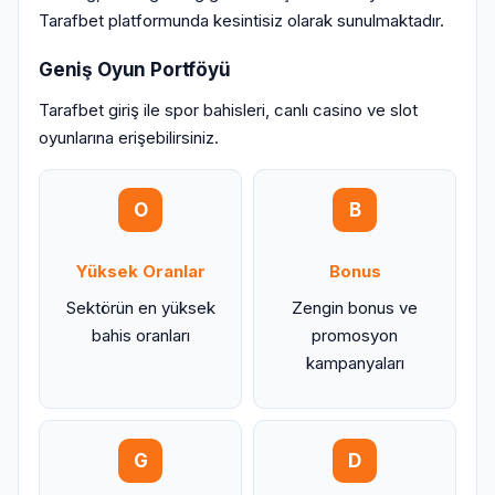
Tarafbet platformunda kesintisiz olarak sunulmaktadır.
Geniş Oyun Portföyü
Tarafbet giriş ile spor bahisleri, canlı casino ve slot
oyunlarına erişebilirsiniz.
O
B
Yüksek Oranlar
Bonus
Sektörün en yüksek
Zengin bonus ve
bahis oranları
promosyon
kampanyaları
G
D