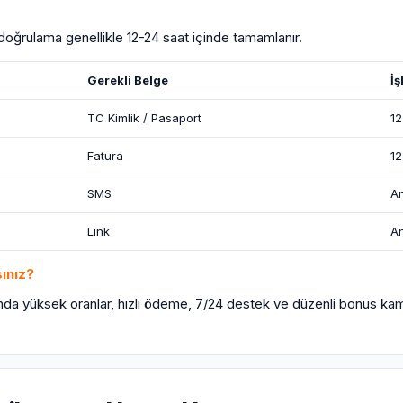
 doğrulama genellikle 12-24 saat içinde tamamlanır.
Gerekli Belge
İş
TC Kimlik / Pasaport
12
Fatura
12
SMS
An
Link
An
ınız?
sında yüksek oranlar, hızlı ödeme, 7/24 destek ve düzenli bonus kam