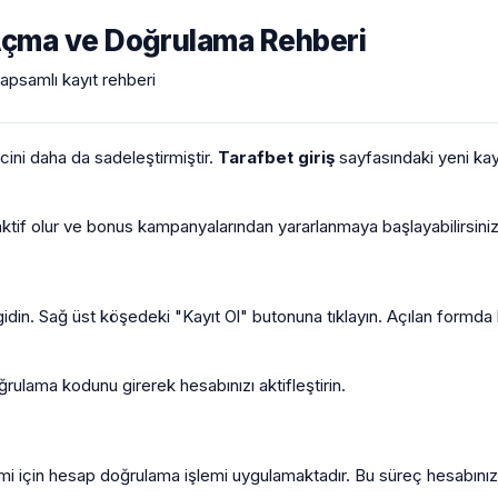
Açma ve Doğrulama Rehberi
kapsamlı kayıt rehberi
cini daha da sadeleştirmiştir.
Tarafbet giriş
sayfasındaki yeni kay
aktif olur ve bonus kampanyalarından yararlanmaya başlayabilirsiniz
idin. Sağ üst köşedeki "Kayıt Ol" butonuna tıklayın. Açılan formda kiş
ulama kodunu girerek hesabınızı aktifleştirin.
i için hesap doğrulama işlemi uygulamaktadır. Bu süreç hesabınızın