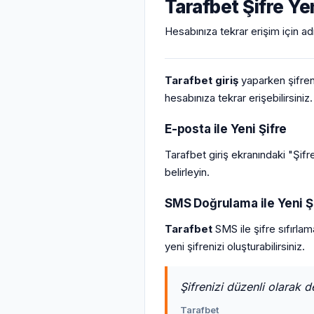
Tarafbet Şifre Y
Hesabınıza tekrar erişim için a
Tarafbet giriş
yaparken şifreni
hesabınıza tekrar erişebilirsiniz.
E-posta ile Yeni Şifre
Tarafbet giriş ekranındaki "Şifre
belirleyin.
SMS Doğrulama ile Yeni Ş
Tarafbet
SMS ile şifre sıfırla
yeni şifrenizi oluşturabilirsiniz.
Şifrenizi düzenli olarak d
Tarafbet