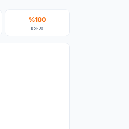
%100
BONUS