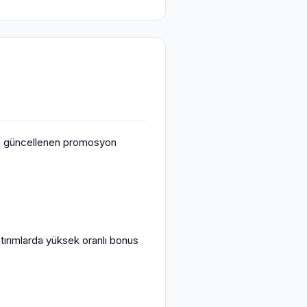
da güncellenen promosyon
yatırımlarda yüksek oranlı bonus