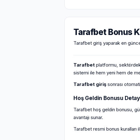
Tarafbet Bonus 
Tarafbet giriş yaparak en güncel
Tarafbet
platformu, sektördek
sistemi ile hem yeni hem de mevc
Tarafbet giriş
sonrası otomatik 
Hoş Geldin Bonusu Detayl
Tarafbet hoş geldin bonusu, günce
avantajı sunar.
Tarafbet resmi bonus kuralları i