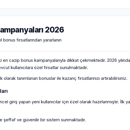
Kampanyaları 2026
 bonus fırsatlarından yararlanın
i en cazip bonus kampanyalarıyla dikkat çekmektedir. 2026 yılın
ut kullanıcılara özel fırsatlar sunulmaktadır.
olarak tanımlanan bonuslar ile kazanç fırsatlarınızı artırabilirsiniz.
arı
l giriş yapan yeni kullanıcılar için özel olarak hazırlanmıştır. İlk 
le şeffaf ve güvenilir bir sistem sunmaktadır.