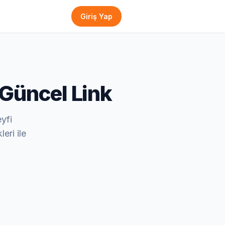
Giriş Yap
 Güncel Link
eyfi
eri ile