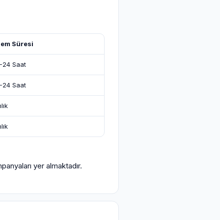
lem Süresi
-24 Saat
-24 Saat
lık
lık
panyaları yer almaktadır.