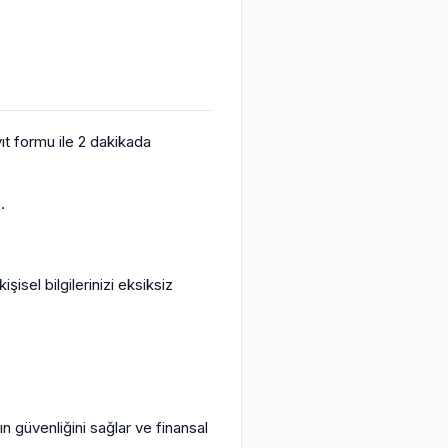
ıt formu ile 2 dakikada
.
isel bilgilerinizi eksiksiz
 güvenliğini sağlar ve finansal