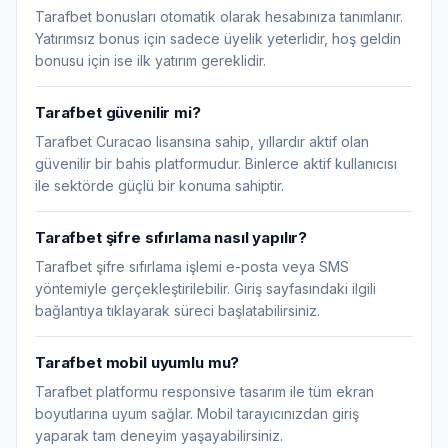
Tarafbet bonusları otomatik olarak hesabınıza tanımlanır.
Yatırımsız bonus için sadece üyelik yeterlidir, hoş geldin
bonusu için ise ilk yatırım gereklidir.
Tarafbet güvenilir mi?
Tarafbet Curacao lisansına sahip, yıllardır aktif olan
güvenilir bir bahis platformudur. Binlerce aktif kullanıcısı
ile sektörde güçlü bir konuma sahiptir.
Tarafbet şifre sıfırlama nasıl yapılır?
Tarafbet şifre sıfırlama işlemi e-posta veya SMS
yöntemiyle gerçekleştirilebilir. Giriş sayfasındaki ilgili
bağlantıya tıklayarak süreci başlatabilirsiniz.
Tarafbet mobil uyumlu mu?
Tarafbet platformu responsive tasarım ile tüm ekran
boyutlarına uyum sağlar. Mobil tarayıcınızdan giriş
yaparak tam deneyim yaşayabilirsiniz.