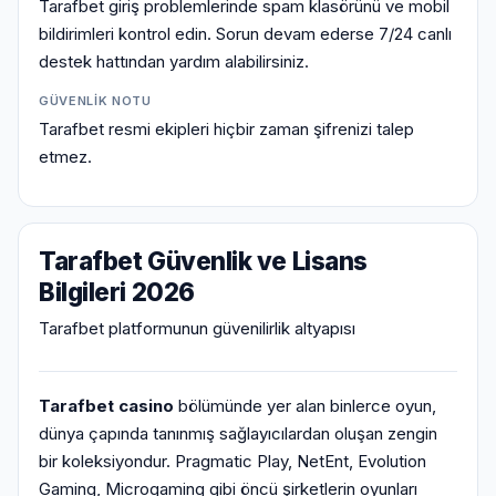
Tarafbet giriş problemlerinde spam klasörünü ve mobil
bildirimleri kontrol edin. Sorun devam ederse 7/24 canlı
destek hattından yardım alabilirsiniz.
GÜVENLIK NOTU
Tarafbet resmi ekipleri hiçbir zaman şifrenizi talep
etmez.
Tarafbet Güvenlik ve Lisans
Bilgileri 2026
Tarafbet platformunun güvenilirlik altyapısı
Tarafbet casino
bölümünde yer alan binlerce oyun,
dünya çapında tanınmış sağlayıcılardan oluşan zengin
bir koleksiyondur. Pragmatic Play, NetEnt, Evolution
Gaming, Microgaming gibi öncü şirketlerin oyunları