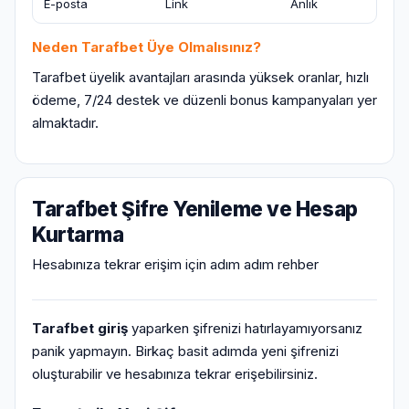
E-posta
Link
Anlık
Neden Tarafbet Üye Olmalısınız?
Tarafbet üyelik avantajları arasında yüksek oranlar, hızlı
ödeme, 7/24 destek ve düzenli bonus kampanyaları yer
almaktadır.
Tarafbet Şifre Yenileme ve Hesap
Kurtarma
Hesabınıza tekrar erişim için adım adım rehber
Tarafbet giriş
yaparken şifrenizi hatırlayamıyorsanız
panik yapmayın. Birkaç basit adımda yeni şifrenizi
oluşturabilir ve hesabınıza tekrar erişebilirsiniz.