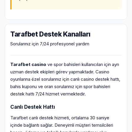
Tarafbet Destek Kanalları
Sorularınız için 7/24 profesyonel yardım
Tarafbet casino
ve spor bahisleri kullanıcıları için ayrı
uzman destek ekipleri görev yapmaktadır. Casino
oyunlarına özel sorularınız için canlı casino destek hattı,
bahis kuponu ve oran sorularınız için spor bahisleri
destek hattı 7/24 hizmet vermektedir.
Canlı Destek Hattı
Tarafbet canlı destek hizmeti, ortalama 30 saniye
içinde bağlantı sağlar. Deneyimli müşteri temsilcileri