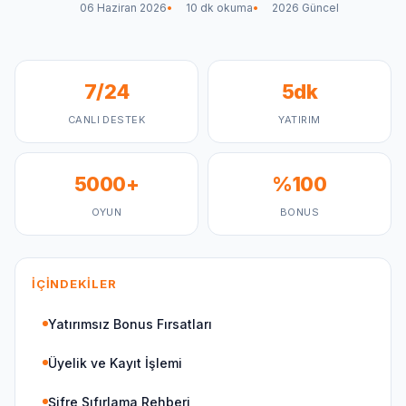
06 Haziran 2026
10 dk okuma
2026 Güncel
7/24
5dk
CANLI DESTEK
YATIRIM
5000+
%100
OYUN
BONUS
İÇINDEKILER
Yatırımsız Bonus Fırsatları
Üyelik ve Kayıt İşlemi
Şifre Sıfırlama Rehberi