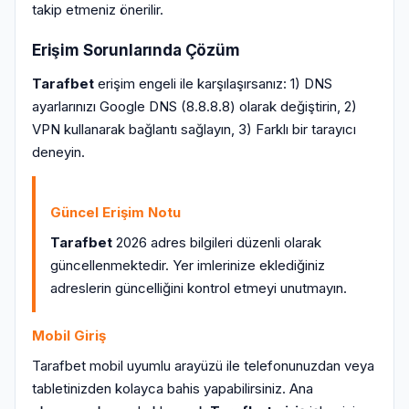
takip etmeniz önerilir.
Erişim Sorunlarında Çözüm
Tarafbet
erişim engeli ile karşılaşırsanız: 1) DNS
ayarlarınızı Google DNS (8.8.8.8) olarak değiştirin, 2)
VPN kullanarak bağlantı sağlayın, 3) Farklı bir tarayıcı
deneyin.
Güncel Erişim Notu
Tarafbet
2026 adres bilgileri düzenli olarak
güncellenmektedir. Yer imlerinize eklediğiniz
adreslerin güncelliğini kontrol etmeyi unutmayın.
Mobil Giriş
Tarafbet mobil uyumlu arayüzü ile telefonunuzdan veya
tabletinizden kolayca bahis yapabilirsiniz. Ana