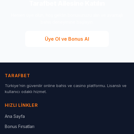
Tarafbet Ailesine Katılın
Hemen üye olun, hoş geldin bonusunuzu alın ve avantajlı
bahis deneyimine başlayın.
Üye Ol ve Bonus Al
TARAFBET
Türkiye'nin güvenilir online bahis ve casino platformu. Lisanslı ve
kullanıcı odaklı hizmet.
HIZLI LINKLER
Ana Sayfa
Bonus Fırsatları