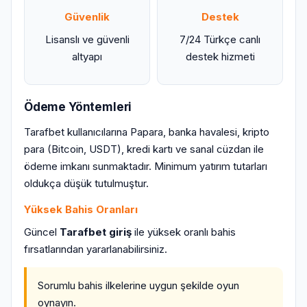
Güvenlik
Destek
Lisanslı ve güvenli
7/24 Türkçe canlı
altyapı
destek hizmeti
Ödeme Yöntemleri
Tarafbet kullanıcılarına Papara, banka havalesi, kripto
para (Bitcoin, USDT), kredi kartı ve sanal cüzdan ile
ödeme imkanı sunmaktadır. Minimum yatırım tutarları
oldukça düşük tutulmuştur.
Yüksek Bahis Oranları
Güncel
Tarafbet giriş
ile yüksek oranlı bahis
fırsatlarından yararlanabilirsiniz.
Sorumlu bahis ilkelerine uygun şekilde oyun
oynayın.