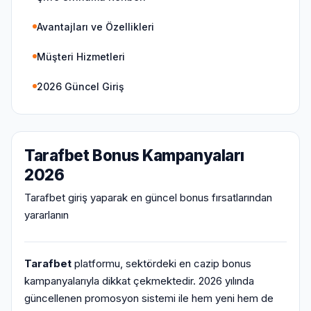
Avantajları ve Özellikleri
Müşteri Hizmetleri
2026 Güncel Giriş
Tarafbet Bonus Kampanyaları
2026
Tarafbet giriş yaparak en güncel bonus fırsatlarından
yararlanın
Tarafbet
platformu, sektördeki en cazip bonus
kampanyalarıyla dikkat çekmektedir. 2026 yılında
güncellenen promosyon sistemi ile hem yeni hem de