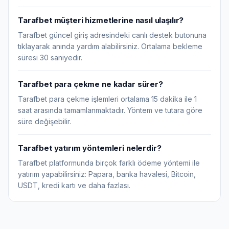
Tarafbet müşteri hizmetlerine nasıl ulaşılır?
Tarafbet güncel giriş adresindeki canlı destek butonuna
tıklayarak anında yardım alabilirsiniz. Ortalama bekleme
süresi 30 saniyedir.
Tarafbet para çekme ne kadar sürer?
Tarafbet para çekme işlemleri ortalama 15 dakika ile 1
saat arasında tamamlanmaktadır. Yöntem ve tutara göre
süre değişebilir.
Tarafbet yatırım yöntemleri nelerdir?
Tarafbet platformunda birçok farklı ödeme yöntemi ile
yatırım yapabilirsiniz: Papara, banka havalesi, Bitcoin,
USDT, kredi kartı ve daha fazlası.