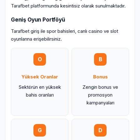
Tarafbet platformunda kesintisiz olarak sunulmaktadır.
Geniş Oyun Portföyü
Tarafbet giriş ile spor bahisleri, canlı casino ve slot
oyunlarına erişebilirsiniz.
O
B
Yüksek Oranlar
Bonus
Sektörün en yüksek
Zengin bonus ve
bahis oranları
promosyon
kampanyaları
G
D