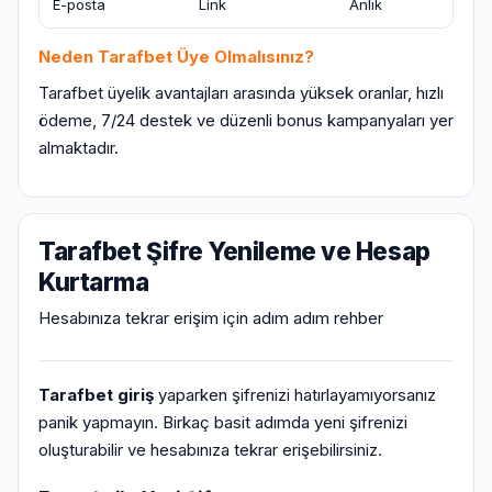
E-posta
Link
Anlık
Neden Tarafbet Üye Olmalısınız?
Tarafbet üyelik avantajları arasında yüksek oranlar, hızlı
ödeme, 7/24 destek ve düzenli bonus kampanyaları yer
almaktadır.
Tarafbet Şifre Yenileme ve Hesap
Kurtarma
Hesabınıza tekrar erişim için adım adım rehber
Tarafbet giriş
yaparken şifrenizi hatırlayamıyorsanız
panik yapmayın. Birkaç basit adımda yeni şifrenizi
oluşturabilir ve hesabınıza tekrar erişebilirsiniz.