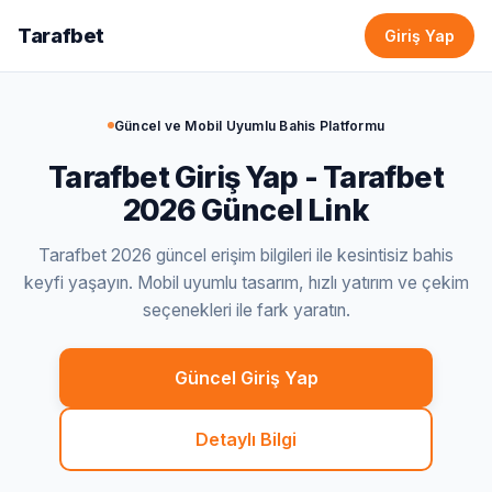
Tarafbet
Giriş Yap
Güncel ve Mobil Uyumlu Bahis Platformu
Tarafbet Giriş Yap - Tarafbet
2026 Güncel Link
Tarafbet 2026 güncel erişim bilgileri ile kesintisiz bahis
keyfi yaşayın. Mobil uyumlu tasarım, hızlı yatırım ve çekim
seçenekleri ile fark yaratın.
Güncel Giriş Yap
Detaylı Bilgi