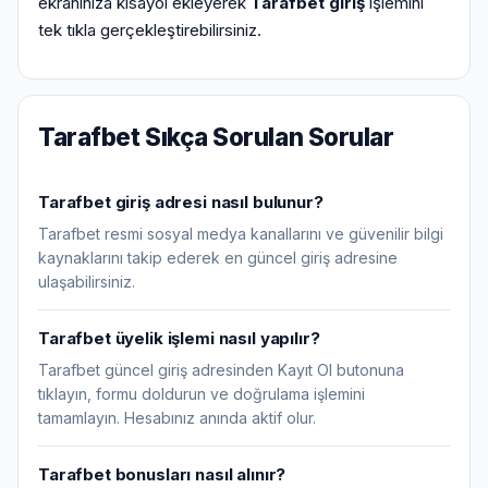
ekranınıza kısayol ekleyerek
Tarafbet giriş
işlemini
tek tıkla gerçekleştirebilirsiniz.
Tarafbet Sıkça Sorulan Sorular
Tarafbet giriş adresi nasıl bulunur?
Tarafbet resmi sosyal medya kanallarını ve güvenilir bilgi
kaynaklarını takip ederek en güncel giriş adresine
ulaşabilirsiniz.
Tarafbet üyelik işlemi nasıl yapılır?
Tarafbet güncel giriş adresinden Kayıt Ol butonuna
tıklayın, formu doldurun ve doğrulama işlemini
tamamlayın. Hesabınız anında aktif olur.
Tarafbet bonusları nasıl alınır?