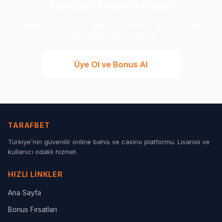
Tarafbet Ailesine Katılın
Hemen üye olun, hoş geldin bonusunuzu alın ve avantajlı
bahis deneyimine başlayın.
Üye Ol ve Bonus Al
TARAFBET
Türkiye'nin güvenilir online bahis ve casino platformu. Lisanslı ve
kullanıcı odaklı hizmet.
HIZLI LINKLER
Ana Sayfa
Bonus Fırsatları