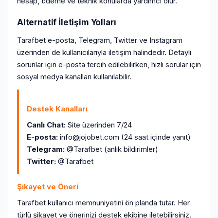
hesap, ödeme ve teknik konularda yardımcı olur.
Alternatif İletişim Yolları
Tarafbet e-posta, Telegram, Twitter ve Instagram
üzerinden de kullanıcılarıyla iletişim halindedir. Detaylı
sorunlar için e-posta tercih edilebilirken, hızlı sorular için
sosyal medya kanalları kullanılabilir.
Destek Kanalları
Canlı Chat:
Site üzerinden 7/24
E-posta:
info@jojobet.com
(24 saat içinde yanıt)
Telegram:
@Tarafbet (anlık bildirimler)
Twitter:
@Tarafbet
Şikayet ve Öneri
Tarafbet kullanıcı memnuniyetini ön planda tutar. Her
türlü şikayet ve önerinizi destek ekibine iletebilirsiniz.