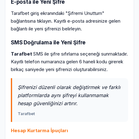
E-posta ile Yeni Şifre
Tarafbet giriş ekranındaki "Şifremi Unuttum"
bağlantısına tıklayın. Kayıtlı e-posta adresinize gelen
bağlantı ile yeni şifrenizi belirleyin.
SMS Doğrulama ile Yeni Şifre
Tarafbet
SMS ile şifre sıfırlama seçeneği sunmaktadır.
Kayıtlı telefon numaranıza gelen 6 haneli kodu girerek
birkaç saniyede yeni şifrenizi oluşturabilirsiniz.
Şifrenizi düzenli olarak değiştirmek ve farklı
platformlarda aynı şifreyi kullanmamak
hesap güvenliğinizi artırır.
Tarafbet
Hesap Kurtarma İpuçları