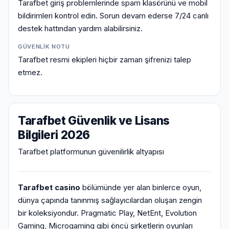
Tarafbet giriş problemlerinde spam klasörünü ve mobil
bildirimleri kontrol edin. Sorun devam ederse 7/24 canlı
destek hattından yardım alabilirsiniz.
GÜVENLIK NOTU
Tarafbet resmi ekipleri hiçbir zaman şifrenizi talep
etmez.
Tarafbet Güvenlik ve Lisans
Bilgileri 2026
Tarafbet platformunun güvenilirlik altyapısı
Tarafbet casino
bölümünde yer alan binlerce oyun,
dünya çapında tanınmış sağlayıcılardan oluşan zengin
bir koleksiyondur. Pragmatic Play, NetEnt, Evolution
Gaming, Microgaming gibi öncü şirketlerin oyunları