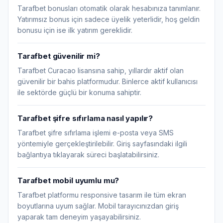
Tarafbet bonusları otomatik olarak hesabınıza tanımlanır.
Yatırımsız bonus için sadece üyelik yeterlidir, hoş geldin
bonusu için ise ilk yatırım gereklidir.
Tarafbet güvenilir mi?
Tarafbet Curacao lisansına sahip, yıllardır aktif olan
güvenilir bir bahis platformudur. Binlerce aktif kullanıcısı
ile sektörde güçlü bir konuma sahiptir.
Tarafbet şifre sıfırlama nasıl yapılır?
Tarafbet şifre sıfırlama işlemi e-posta veya SMS
yöntemiyle gerçekleştirilebilir. Giriş sayfasındaki ilgili
bağlantıya tıklayarak süreci başlatabilirsiniz.
Tarafbet mobil uyumlu mu?
Tarafbet platformu responsive tasarım ile tüm ekran
boyutlarına uyum sağlar. Mobil tarayıcınızdan giriş
yaparak tam deneyim yaşayabilirsiniz.