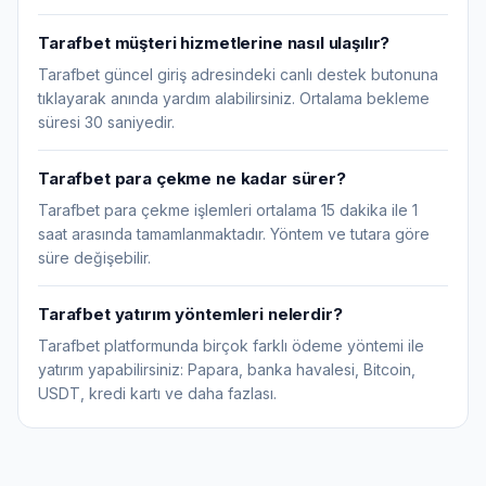
Tarafbet müşteri hizmetlerine nasıl ulaşılır?
Tarafbet güncel giriş adresindeki canlı destek butonuna
tıklayarak anında yardım alabilirsiniz. Ortalama bekleme
süresi 30 saniyedir.
Tarafbet para çekme ne kadar sürer?
Tarafbet para çekme işlemleri ortalama 15 dakika ile 1
saat arasında tamamlanmaktadır. Yöntem ve tutara göre
süre değişebilir.
Tarafbet yatırım yöntemleri nelerdir?
Tarafbet platformunda birçok farklı ödeme yöntemi ile
yatırım yapabilirsiniz: Papara, banka havalesi, Bitcoin,
USDT, kredi kartı ve daha fazlası.