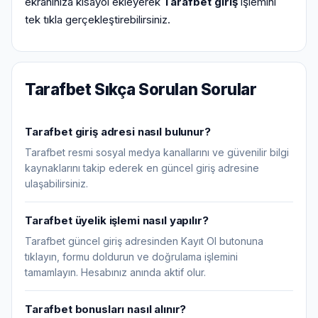
ekranınıza kısayol ekleyerek
Tarafbet giriş
işlemini
tek tıkla gerçekleştirebilirsiniz.
Tarafbet Sıkça Sorulan Sorular
Tarafbet giriş adresi nasıl bulunur?
Tarafbet resmi sosyal medya kanallarını ve güvenilir bilgi
kaynaklarını takip ederek en güncel giriş adresine
ulaşabilirsiniz.
Tarafbet üyelik işlemi nasıl yapılır?
Tarafbet güncel giriş adresinden Kayıt Ol butonuna
tıklayın, formu doldurun ve doğrulama işlemini
tamamlayın. Hesabınız anında aktif olur.
Tarafbet bonusları nasıl alınır?