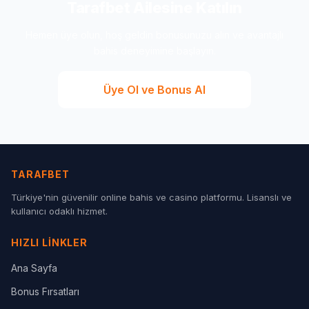
Tarafbet Ailesine Katılın
Hemen üye olun, hoş geldin bonusunuzu alın ve avantajlı
bahis deneyimine başlayın.
Üye Ol ve Bonus Al
TARAFBET
Türkiye'nin güvenilir online bahis ve casino platformu. Lisanslı ve
kullanıcı odaklı hizmet.
HIZLI LINKLER
Ana Sayfa
Bonus Fırsatları