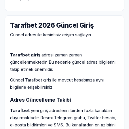
Tarafbet 2026 Güncel Giriş
Güncel adres ile kesintisiz erişim sağlayın
Tarafbet giriş
adresi zaman zaman
güncellenmektedir. Bu nedenle güncel adres bilgilerini
takip etmek önemlidir.
Güncel Tarafbet giriş ile mevcut hesabınıza aynı
bilgilerle erişebilirsiniz.
Adres Güncelleme Takibi
Tarafbet
yeni giriş adreslerini birden fazla kanaldan
duyurmaktadır: Resmi Telegram grubu, Twitter hesabı,
e-posta bildirimleri ve SMS. Bu kanallardan en az birini