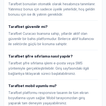
Tarafbet bonusları otomatik olarak hesabınıza tanımlanır.
Yatırımsız bonus için sadece üyelik yeterlidir, hoş geldin
bonusu için ise ilk yatırım gereklidir.
Tarafbet güvenilir mi?
Tarafbet Curacao lisansına sahip, yıllardır aktif olan
güvenilir bir bahis platformudur. Binlerce aktif kullanıcısı
ile sektörde güçlü bir konuma sahiptir.
Tarafbet şifre sıfırlama nasıl yapılır?
Tarafbet şifre sıfırlama işlemi e-posta veya SMS
yöntemiyle gerçekleştirilebilir. Giriş sayfasındaki ilgili
bağlantıya tıklayarak süreci başlatabilirsiniz.
Tarafbet mobil uyumlu mu?
Tarafbet platformu responsive tasarım ile tüm ekran
boyutlarına uyum sağlar. Mobil tarayıcınızdan giriş
yaparak tam deneyim yaşayabilirsiniz.