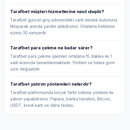
Tarafbet müşteri hizmetlerine nasıl ulaşılır?
Tarafbet güncel giriş adresindeki canlı destek butonuna
tıklayarak anında yardım alabilirsiniz. Ortalama bekleme
süresi 30 saniyedir.
Tarafbet para çekme ne kadar sürer?
Tarafbet para çekme işlemleri ortalama 15 dakika ile 1
saat arasında tamamlanmaktadır. Yöntem ve tutara göre
süre değişebilir.
Tarafbet yatırım yöntemleri nelerdir?
Tarafbet platformunda birçok farklı ödeme yöntemi ile
yatırım yapabilirsiniz: Papara, banka havalesi, Bitcoin,
USDT, kredi kartı ve daha fazlası.