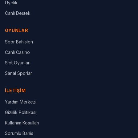
Üyelik
Canlı Destek
OYUNLAR
Spor Bahisleri
Canlı Casino
Slot Oyunları
Sanal Sporlar
İLETIŞIM
Yardım Merkezi
Gizlilik Politikası
Kullanım Koşulları
Sorumlu Bahis