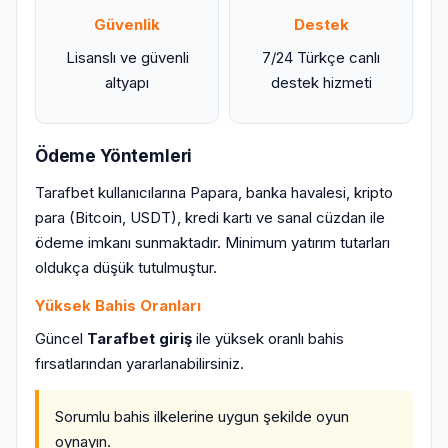
Güvenlik
Destek
Lisanslı ve güvenli
7/24 Türkçe canlı
altyapı
destek hizmeti
Ödeme Yöntemleri
Tarafbet kullanıcılarına Papara, banka havalesi, kripto
para (Bitcoin, USDT), kredi kartı ve sanal cüzdan ile
ödeme imkanı sunmaktadır. Minimum yatırım tutarları
oldukça düşük tutulmuştur.
Yüksek Bahis Oranları
Güncel
Tarafbet giriş
ile yüksek oranlı bahis
fırsatlarından yararlanabilirsiniz.
Sorumlu bahis ilkelerine uygun şekilde oyun
oynayın.