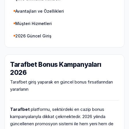
Avantajları ve Özellikleri
Müşteri Hizmetleri
2026 Güncel Giriş
Tarafbet Bonus Kampanyaları
2026
Tarafbet giriş yaparak en güncel bonus fırsatlarından
yararlanın
Tarafbet
platformu, sektördeki en cazip bonus
kampanyalarıyla dikkat çekmektedir. 2026 yılında
güncellenen promosyon sistemi ile hem yeni hem de