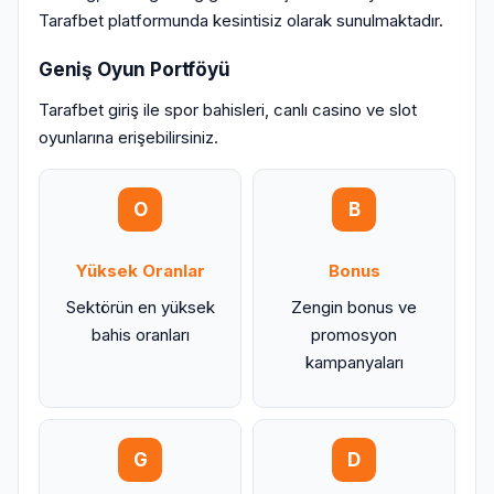
Tarafbet platformunda kesintisiz olarak sunulmaktadır.
Geniş Oyun Portföyü
Tarafbet giriş ile spor bahisleri, canlı casino ve slot
oyunlarına erişebilirsiniz.
O
B
Yüksek Oranlar
Bonus
Sektörün en yüksek
Zengin bonus ve
bahis oranları
promosyon
kampanyaları
G
D