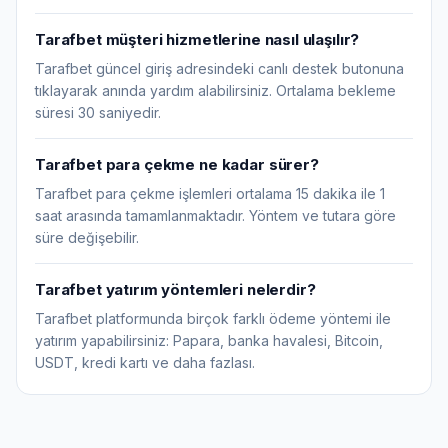
Tarafbet müşteri hizmetlerine nasıl ulaşılır?
Tarafbet güncel giriş adresindeki canlı destek butonuna
tıklayarak anında yardım alabilirsiniz. Ortalama bekleme
süresi 30 saniyedir.
Tarafbet para çekme ne kadar sürer?
Tarafbet para çekme işlemleri ortalama 15 dakika ile 1
saat arasında tamamlanmaktadır. Yöntem ve tutara göre
süre değişebilir.
Tarafbet yatırım yöntemleri nelerdir?
Tarafbet platformunda birçok farklı ödeme yöntemi ile
yatırım yapabilirsiniz: Papara, banka havalesi, Bitcoin,
USDT, kredi kartı ve daha fazlası.