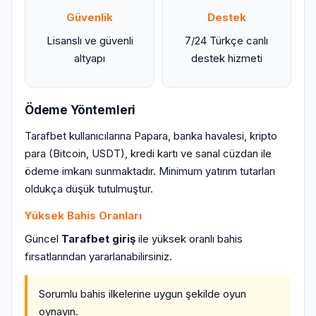
Güvenlik
Destek
Lisanslı ve güvenli
7/24 Türkçe canlı
altyapı
destek hizmeti
Ödeme Yöntemleri
Tarafbet kullanıcılarına Papara, banka havalesi, kripto
para (Bitcoin, USDT), kredi kartı ve sanal cüzdan ile
ödeme imkanı sunmaktadır. Minimum yatırım tutarları
oldukça düşük tutulmuştur.
Yüksek Bahis Oranları
Güncel
Tarafbet giriş
ile yüksek oranlı bahis
fırsatlarından yararlanabilirsiniz.
Sorumlu bahis ilkelerine uygun şekilde oyun
oynayın.