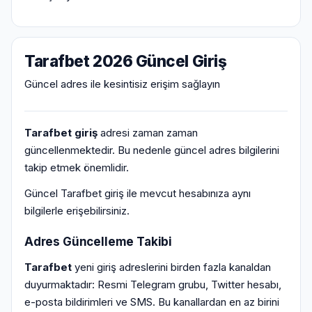
Tarafbet 2026 Güncel Giriş
Güncel adres ile kesintisiz erişim sağlayın
Tarafbet giriş
adresi zaman zaman
güncellenmektedir. Bu nedenle güncel adres bilgilerini
takip etmek önemlidir.
Güncel Tarafbet giriş ile mevcut hesabınıza aynı
bilgilerle erişebilirsiniz.
Adres Güncelleme Takibi
Tarafbet
yeni giriş adreslerini birden fazla kanaldan
duyurmaktadır: Resmi Telegram grubu, Twitter hesabı,
e-posta bildirimleri ve SMS. Bu kanallardan en az birini