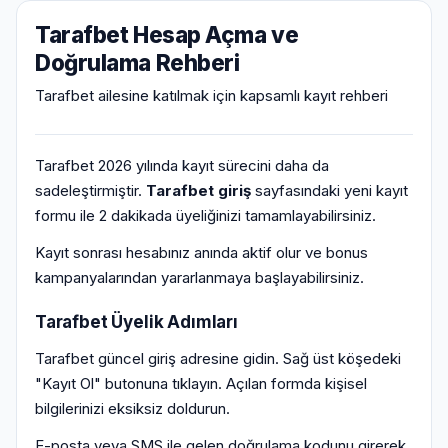
Tarafbet Hesap Açma ve
Doğrulama Rehberi
Tarafbet ailesine katılmak için kapsamlı kayıt rehberi
Tarafbet 2026 yılında kayıt sürecini daha da
sadeleştirmiştir.
Tarafbet giriş
sayfasındaki yeni kayıt
formu ile 2 dakikada üyeliğinizi tamamlayabilirsiniz.
Kayıt sonrası hesabınız anında aktif olur ve bonus
kampanyalarından yararlanmaya başlayabilirsiniz.
Tarafbet Üyelik Adımları
Tarafbet güncel giriş adresine gidin. Sağ üst köşedeki
"Kayıt Ol" butonuna tıklayın. Açılan formda kişisel
bilgilerinizi eksiksiz doldurun.
E-posta veya SMS ile gelen doğrulama kodunu girerek