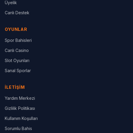
Üyelik
Canlı Destek
OYUNLAR
Spor Bahisleri
Canlı Casino
Slot Oyunları
Sanal Sporlar
İLETIŞIM
Yardım Merkezi
Gizlilik Politikası
Kullanım Koşulları
Sorumlu Bahis