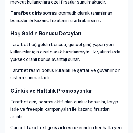
mevcut kullanıcılara özel fırsatlar sunulmaktadır.
Tarafbet giriş
sonrası otomatik olarak tanımlanan
bonuslar ile kazanç fırsatlarınızı artırabilirsiniz.
Hoş Geldin Bonusu Detayları
Tarafbet hoş geldin bonusu, güncel giriş yapan yeni
kullanıcılar için özel olarak hazırlanmıştır. İlk yatırımlarda
yüksek oranlı bonus avantajı sunar.
Tarafbet resmi bonus kuralları ile şeffaf ve güvenilir bir
sistem sunmaktadır.
Günlük ve Haftalık Promosyonlar
Tarafbet giriş sonrası aktif olan günlük bonuslar, kayıp
iade ve freespin kampanyaları ile kazanç fırsatları
artırılır.
Güncel
Tarafbet giriş adresi
üzerinden her hafta yeni