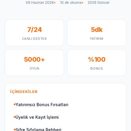
06 Haziran 2026
10 dk okuma
2026 Güncel
7/24
5dk
CANLI DESTEK
YATIRIM
5000+
%100
OYUN
BONUS
İÇINDEKILER
Yatırımsız Bonus Fırsatları
Üyelik ve Kayıt İşlemi
Şifre Sıfırlama Rehberi