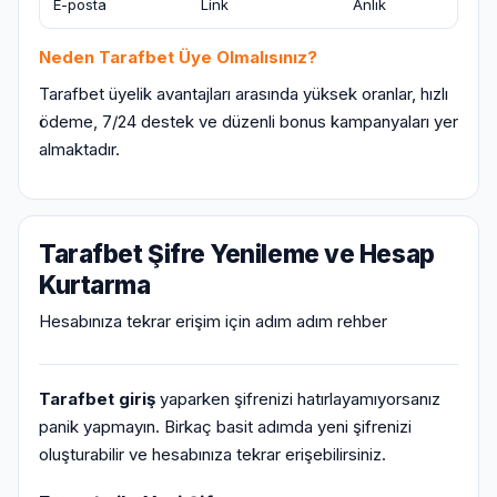
E-posta
Link
Anlık
Neden Tarafbet Üye Olmalısınız?
Tarafbet üyelik avantajları arasında yüksek oranlar, hızlı
ödeme, 7/24 destek ve düzenli bonus kampanyaları yer
almaktadır.
Tarafbet Şifre Yenileme ve Hesap
Kurtarma
Hesabınıza tekrar erişim için adım adım rehber
Tarafbet giriş
yaparken şifrenizi hatırlayamıyorsanız
panik yapmayın. Birkaç basit adımda yeni şifrenizi
oluşturabilir ve hesabınıza tekrar erişebilirsiniz.