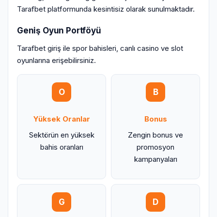
Tarafbet platformunda kesintisiz olarak sunulmaktadır.
Geniş Oyun Portföyü
Tarafbet giriş ile spor bahisleri, canlı casino ve slot
oyunlarına erişebilirsiniz.
O
B
Yüksek Oranlar
Bonus
Sektörün en yüksek
Zengin bonus ve
bahis oranları
promosyon
kampanyaları
G
D