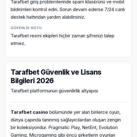
Tarafbet giriş problemlerinde spam klasörünü ve mobil
bildirimleri kontrol edin. Sorun devam ederse 7/24 canlı
destek hattından yardım alabilirsiniz.
GÜVENLIK NOTU
Tarafbet resmi ekipleri hiçbir zaman şifrenizi talep
etmez.
Tarafbet Güvenlik ve Lisans
Bilgileri 2026
Tarafbet platformunun güvenilirlik altyapısı
Tarafbet casino
bölümünde yer alan binlerce oyun,
dünya çapında tanınmış sağlayıcılardan oluşan zengin
bir koleksiyondur. Pragmatic Play, NetEnt, Evolution
Gaming, Microgaming gibi öncü şirketlerin oyunları