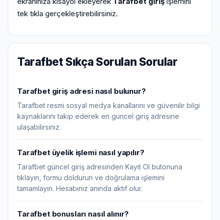
ekranınıza kısayol ekleyerek
Tarafbet giriş
işlemini
tek tıkla gerçekleştirebilirsiniz.
Tarafbet Sıkça Sorulan Sorular
Tarafbet giriş adresi nasıl bulunur?
Tarafbet resmi sosyal medya kanallarını ve güvenilir bilgi
kaynaklarını takip ederek en güncel giriş adresine
ulaşabilirsiniz.
Tarafbet üyelik işlemi nasıl yapılır?
Tarafbet güncel giriş adresinden Kayıt Ol butonuna
tıklayın, formu doldurun ve doğrulama işlemini
tamamlayın. Hesabınız anında aktif olur.
Tarafbet bonusları nasıl alınır?