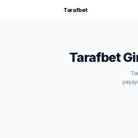
Tarafbet
Tarafbet Gi
Tar
yaşayı