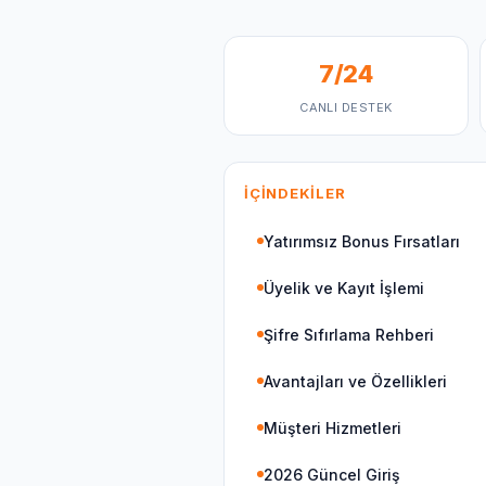
7/24
CANLI DESTEK
İÇINDEKILER
Yatırımsız Bonus Fırsatları
Üyelik ve Kayıt İşlemi
Şifre Sıfırlama Rehberi
Avantajları ve Özellikleri
Müşteri Hizmetleri
2026 Güncel Giriş