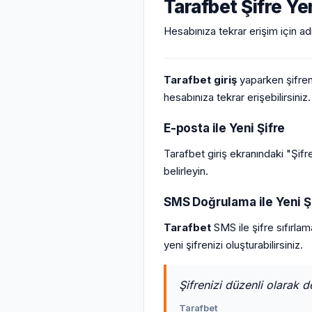
Tarafbet Şifre Y
Hesabınıza tekrar erişim için a
Tarafbet giriş
yaparken şifreni
hesabınıza tekrar erişebilirsiniz.
E-posta ile Yeni Şifre
Tarafbet giriş ekranındaki "Şifre
belirleyin.
SMS Doğrulama ile Yeni Ş
Tarafbet
SMS ile şifre sıfırla
yeni şifrenizi oluşturabilirsiniz.
Şifrenizi düzenli olarak d
Tarafbet