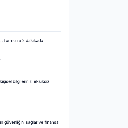
ıt formu ile 2 dakikada
.
isel bilgilerinizi eksiksiz
 güvenliğini sağlar ve finansal