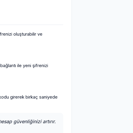
enizi oluşturabilir ve
ağlantı ile yeni şifrenizi
 kodu girerek birkaç saniyede
sap güvenliğinizi artırır.