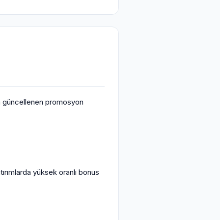
da güncellenen promosyon
yatırımlarda yüksek oranlı bonus