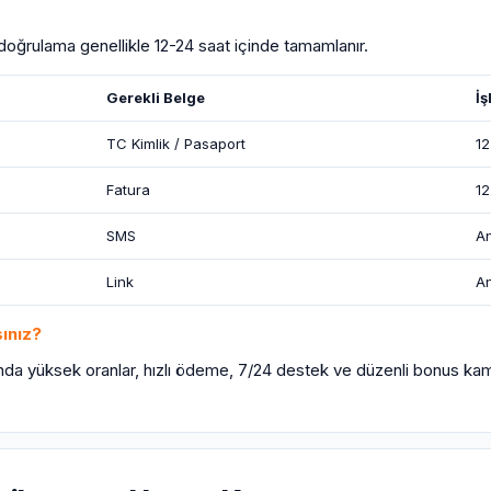
 doğrulama genellikle 12-24 saat içinde tamamlanır.
Gerekli Belge
İş
TC Kimlik / Pasaport
12
Fatura
12
SMS
An
Link
An
ınız?
sında yüksek oranlar, hızlı ödeme, 7/24 destek ve düzenli bonus kam