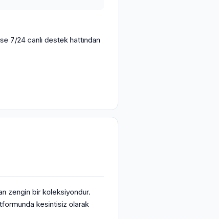
rse 7/24 canlı destek hattından
n zengin bir koleksiyondur.
tformunda kesintisiz olarak