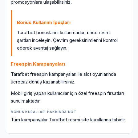
promosyonlara ulaşabilirsiniz.
Bonus Kullanım İpuçları
Tarafbet bonuslarını kullanmadan önce resmi
şartları inceleyin. Çevrim gereksinimlerini kontrol
ederek avantaj sağlayın.
Freespin Kampanyaları
Tarafbet freespin kampanyaları ile slot oyunlarında
ücretsiz dönüş kazanabilirsiniz.
Mobil giriş yapan kullanıcılar için özel freespin fırsatları
sunulmaktadır.
BONUS KURALLARI HAKKINDA NOT
Tüm kampanyalar Tarafbet resmi site kurallarına tabidir.