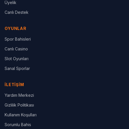
Üyelik
Canlı Destek
OYUNLAR
Spor Bahisleri
Canlı Casino
Slot Oyunları
Sanal Sporlar
İLETIŞIM
Yardım Merkezi
Gizlilik Politikası
Kullanım Koşulları
Sorumlu Bahis