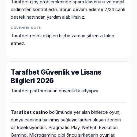
Tarafbet giriş problemlerinde spam klasörünü ve mobil
bildirimleri kontrol edin. Sorun devam ederse 7/24 canlı
destek hattından yardım alabilirsiniz.
GÜVENLIK NOTU
Tarafbet resmi ekipleri hiçbir zaman şifrenizi talep
etmez.
Tarafbet Güvenlik ve Lisans
Bilgileri 2026
Tarafbet platformunun güvenilirlik altyapısı
Tarafbet casino
bölümünde yer alan binlerce oyun,
dünya çapında tanınmış sağlayıcılardan oluşan zengin
bir koleksiyondur. Pragmatic Play, NetEnt, Evolution
Gaming, Microgaming gibi öncü şirketlerin oyunları