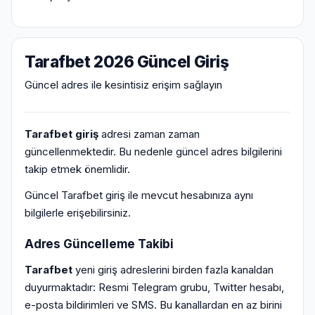
Tarafbet 2026 Güncel Giriş
Güncel adres ile kesintisiz erişim sağlayın
Tarafbet giriş
adresi zaman zaman
güncellenmektedir. Bu nedenle güncel adres bilgilerini
takip etmek önemlidir.
Güncel Tarafbet giriş ile mevcut hesabınıza aynı
bilgilerle erişebilirsiniz.
Adres Güncelleme Takibi
Tarafbet
yeni giriş adreslerini birden fazla kanaldan
duyurmaktadır: Resmi Telegram grubu, Twitter hesabı,
e-posta bildirimleri ve SMS. Bu kanallardan en az birini