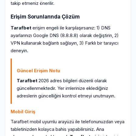
takip etmeniz önerilir.
Erişim Sorunlarında Çözüm
Tarafbet
erişim engeli ile karşılaşırsanız: 1) DNS
ayarlarınızı Google DNS (8.8.8.8) olarak değiştirin, 2)
VPN kullanarak bağlantı sağlayın, 3) Farklı bir tarayıcı
deneyin.
Güncel Erişim Notu
Tarafbet
2026 adres bilgileri düzenli olarak
güncellenmektedir. Yer imlerinize eklediğiniz
adreslerin güncelliğini kontrol etmeyi unutmayın.
Mobil Giriş
Tarafbet mobil uyumlu arayüzü ile telefonunuzdan veya
tabletinizden kolayca bahis yapabilirsiniz. Ana