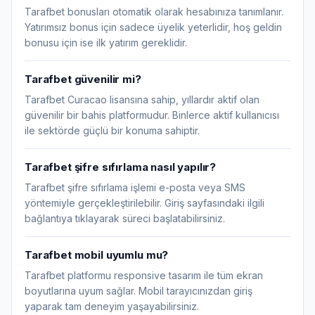
Tarafbet bonusları otomatik olarak hesabınıza tanımlanır.
Yatırımsız bonus için sadece üyelik yeterlidir, hoş geldin
bonusu için ise ilk yatırım gereklidir.
Tarafbet güvenilir mi?
Tarafbet Curacao lisansına sahip, yıllardır aktif olan
güvenilir bir bahis platformudur. Binlerce aktif kullanıcısı
ile sektörde güçlü bir konuma sahiptir.
Tarafbet şifre sıfırlama nasıl yapılır?
Tarafbet şifre sıfırlama işlemi e-posta veya SMS
yöntemiyle gerçekleştirilebilir. Giriş sayfasındaki ilgili
bağlantıya tıklayarak süreci başlatabilirsiniz.
Tarafbet mobil uyumlu mu?
Tarafbet platformu responsive tasarım ile tüm ekran
boyutlarına uyum sağlar. Mobil tarayıcınızdan giriş
yaparak tam deneyim yaşayabilirsiniz.