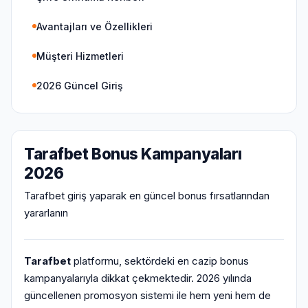
Avantajları ve Özellikleri
Müşteri Hizmetleri
2026 Güncel Giriş
Tarafbet Bonus Kampanyaları
2026
Tarafbet giriş yaparak en güncel bonus fırsatlarından
yararlanın
Tarafbet
platformu, sektördeki en cazip bonus
kampanyalarıyla dikkat çekmektedir. 2026 yılında
güncellenen promosyon sistemi ile hem yeni hem de