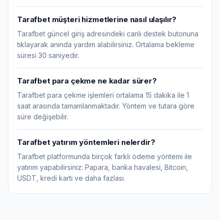
Tarafbet müşteri hizmetlerine nasıl ulaşılır?
Tarafbet güncel giriş adresindeki canlı destek butonuna
tıklayarak anında yardım alabilirsiniz. Ortalama bekleme
süresi 30 saniyedir.
Tarafbet para çekme ne kadar sürer?
Tarafbet para çekme işlemleri ortalama 15 dakika ile 1
saat arasında tamamlanmaktadır. Yöntem ve tutara göre
süre değişebilir.
Tarafbet yatırım yöntemleri nelerdir?
Tarafbet platformunda birçok farklı ödeme yöntemi ile
yatırım yapabilirsiniz: Papara, banka havalesi, Bitcoin,
USDT, kredi kartı ve daha fazlası.