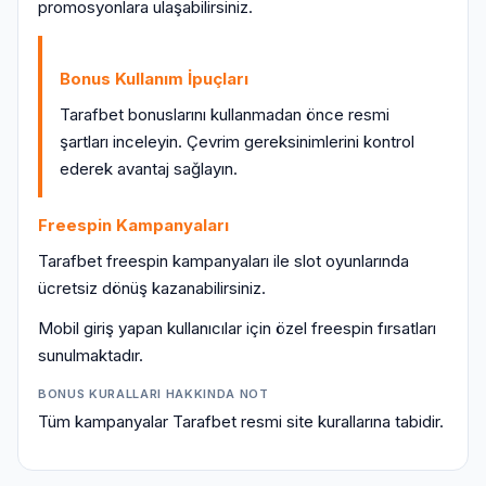
promosyonlara ulaşabilirsiniz.
Bonus Kullanım İpuçları
Tarafbet bonuslarını kullanmadan önce resmi
şartları inceleyin. Çevrim gereksinimlerini kontrol
ederek avantaj sağlayın.
Freespin Kampanyaları
Tarafbet freespin kampanyaları ile slot oyunlarında
ücretsiz dönüş kazanabilirsiniz.
Mobil giriş yapan kullanıcılar için özel freespin fırsatları
sunulmaktadır.
BONUS KURALLARI HAKKINDA NOT
Tüm kampanyalar Tarafbet resmi site kurallarına tabidir.