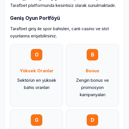
Tarafbet platformunda kesintisiz olarak sunulmaktadır.
Geniş Oyun Portföyü
Tarafbet giriş ile spor bahisleri, canlı casino ve slot
oyunlarına erişebilirsiniz.
O
B
Yüksek Oranlar
Bonus
Sektörün en yüksek
Zengin bonus ve
bahis oranları
promosyon
kampanyaları
G
D