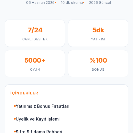
06 Haziran 2026
10 dk okuma
2026 Güncel
7/24
5dk
CANLI DESTEK
YATIRIM
5000+
%100
OYUN
BONUS
İÇINDEKILER
Yatırımsız Bonus Fırsatları
Üyelik ve Kayıt İşlemi
Şifre Sıfırlama Rehberi