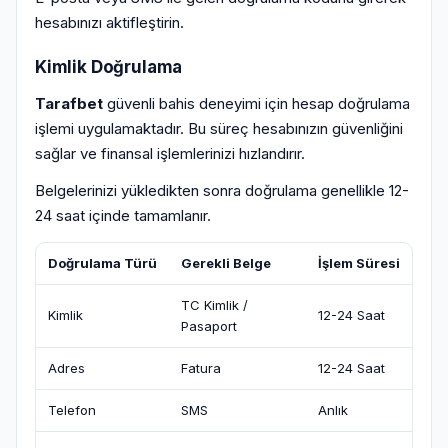
hesabınızı aktifleştirin.
Kimlik Doğrulama
Tarafbet
güvenli bahis deneyimi için hesap doğrulama
işlemi uygulamaktadır. Bu süreç hesabınızın güvenliğini
sağlar ve finansal işlemlerinizi hızlandırır.
Belgelerinizi yükledikten sonra doğrulama genellikle 12-
24 saat içinde tamamlanır.
Doğrulama Türü
Gerekli Belge
İşlem Süresi
TC Kimlik /
Kimlik
12-24 Saat
Pasaport
Adres
Fatura
12-24 Saat
Telefon
SMS
Anlık