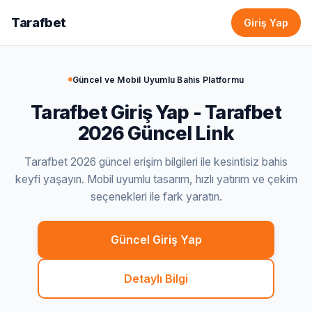
Tarafbet
Giriş Yap
Güncel ve Mobil Uyumlu Bahis Platformu
Tarafbet Giriş Yap - Tarafbet
2026 Güncel Link
Tarafbet 2026 güncel erişim bilgileri ile kesintisiz bahis
keyfi yaşayın. Mobil uyumlu tasarım, hızlı yatırım ve çekim
seçenekleri ile fark yaratın.
Güncel Giriş Yap
Detaylı Bilgi