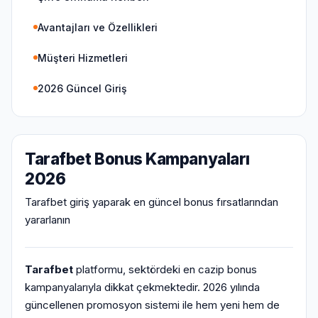
Avantajları ve Özellikleri
Müşteri Hizmetleri
2026 Güncel Giriş
Tarafbet Bonus Kampanyaları
2026
Tarafbet giriş yaparak en güncel bonus fırsatlarından
yararlanın
Tarafbet
platformu, sektördeki en cazip bonus
kampanyalarıyla dikkat çekmektedir. 2026 yılında
güncellenen promosyon sistemi ile hem yeni hem de