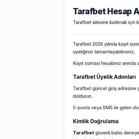
Tarafbet Hesap 
Tarafbet ailesine katılmak için 
Tarafbet 2026 yılında kayıt süre
üyeliğinizi tamamlayabilirsiniz.
Kayıt sonrası hesabınız anında 
Tarafbet Üyelik Adımları
Tarafbet güncel giriş adresine g
doldurun.
E-posta veya SMS ile gelen doğr
Kimlik Doğrulama
Tarafbet
güvenli bahis deneyim