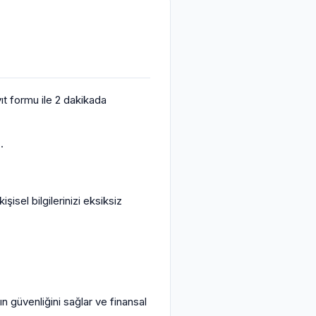
ıt formu ile 2 dakikada
.
isel bilgilerinizi eksiksiz
 güvenliğini sağlar ve finansal