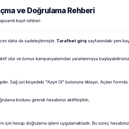
Açma ve Doğrulama Rehberi
kapsamlı kayıt rehberi
cini daha da sadeleştirmiştir.
Tarafbet giriş
sayfasındaki yeni kay
aktif olur ve bonus kampanyalarından yararlanmaya başlayabilirsiniz
idin. Sağ üst köşedeki "Kayıt Ol" butonuna tıklayın. Açılan formda kiş
ulama kodunu girerek hesabınızı aktifleştirin.
i için hesap doğrulama işlemi uygulamaktadır. Bu süreç hesabınızın