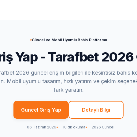
Güncel ve Mobil Uyumlu Bahis Platformu
riş Yap - Tarafbet 2026
afbet 2026 güncel erişim bilgileri ile kesintisiz bahis k
n. Mobil uyumlu tasarım, hızlı yatırım ve çekim seçenekl
fark yaratın.
Güncel Giriş Yap
Detaylı Bilgi
06 Haziran 2026
10 dk okuma
2026 Güncel