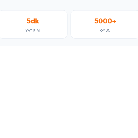
5dk
5000+
YATIRIM
OYUN