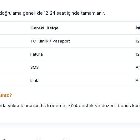
 doğrulama genellikle 12-24 saat içinde tamamlanır.
Gerekli Belge
İş
TC Kimlik / Pasaport
12
Fatura
12
SMS
An
Link
An
ınız?
sında yüksek oranlar, hızlı ödeme, 7/24 destek ve düzenli bonus kam