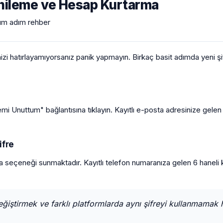
enileme ve Hesap Kurtarma
dım adım rehber
zi hatırlayamıyorsanız panik yapmayın. Birkaç basit adımda yeni şifr
mi Unuttum" bağlantısına tıklayın. Kayıtlı e-posta adresinize gelen b
ifre
ma seçeneği sunmaktadır. Kayıtlı telefon numaranıza gelen 6 haneli
eğiştirmek ve farklı platformlarda aynı şifreyi kullanmamak he