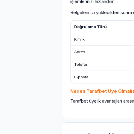
işlemlerinizi hızlandırır.
Belgelerinizi yükledikten sonra
Doğrulama Türü
Kimlik
Adres
Telefon
E-posta
Neden Tarafbet Üye Olmalıs
Tarafbet üyelik avantajları ara