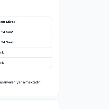
lem Süresi
-24 Saat
-24 Saat
lık
lık
panyaları yer almaktadır.