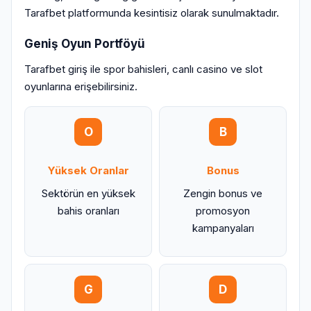
Tarafbet platformunda kesintisiz olarak sunulmaktadır.
Geniş Oyun Portföyü
Tarafbet giriş ile spor bahisleri, canlı casino ve slot
oyunlarına erişebilirsiniz.
O
B
Yüksek Oranlar
Bonus
Sektörün en yüksek
Zengin bonus ve
bahis oranları
promosyon
kampanyaları
G
D