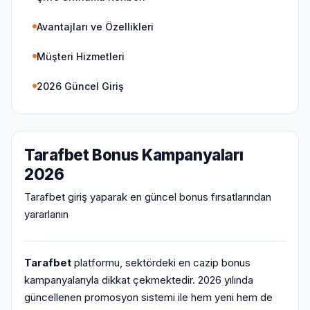
Avantajları ve Özellikleri
Müşteri Hizmetleri
2026 Güncel Giriş
Tarafbet Bonus Kampanyaları
2026
Tarafbet giriş yaparak en güncel bonus fırsatlarından
yararlanın
Tarafbet
platformu, sektördeki en cazip bonus
kampanyalarıyla dikkat çekmektedir. 2026 yılında
güncellenen promosyon sistemi ile hem yeni hem de