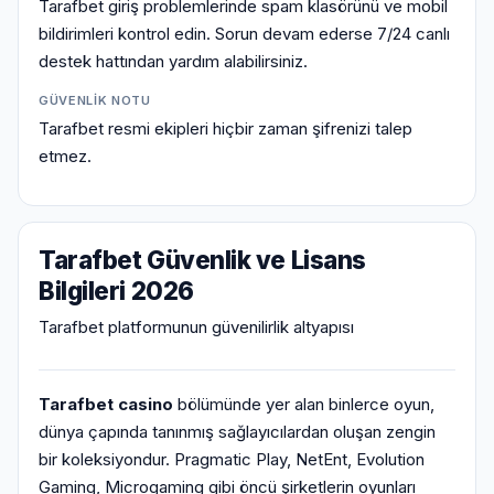
Tarafbet giriş problemlerinde spam klasörünü ve mobil
bildirimleri kontrol edin. Sorun devam ederse 7/24 canlı
destek hattından yardım alabilirsiniz.
GÜVENLIK NOTU
Tarafbet resmi ekipleri hiçbir zaman şifrenizi talep
etmez.
Tarafbet Güvenlik ve Lisans
Bilgileri 2026
Tarafbet platformunun güvenilirlik altyapısı
Tarafbet casino
bölümünde yer alan binlerce oyun,
dünya çapında tanınmış sağlayıcılardan oluşan zengin
bir koleksiyondur. Pragmatic Play, NetEnt, Evolution
Gaming, Microgaming gibi öncü şirketlerin oyunları