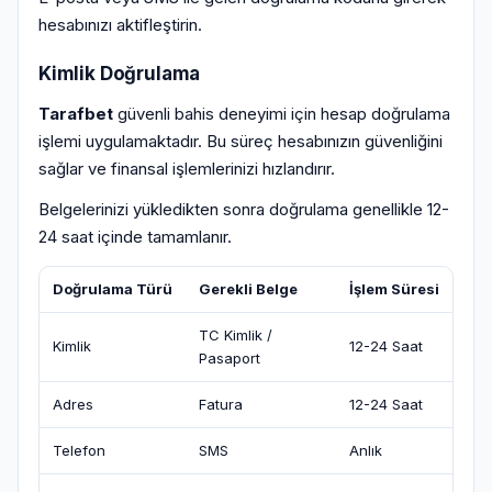
hesabınızı aktifleştirin.
Kimlik Doğrulama
Tarafbet
güvenli bahis deneyimi için hesap doğrulama
işlemi uygulamaktadır. Bu süreç hesabınızın güvenliğini
sağlar ve finansal işlemlerinizi hızlandırır.
Belgelerinizi yükledikten sonra doğrulama genellikle 12-
24 saat içinde tamamlanır.
Doğrulama Türü
Gerekli Belge
İşlem Süresi
TC Kimlik /
Kimlik
12-24 Saat
Pasaport
Adres
Fatura
12-24 Saat
Telefon
SMS
Anlık