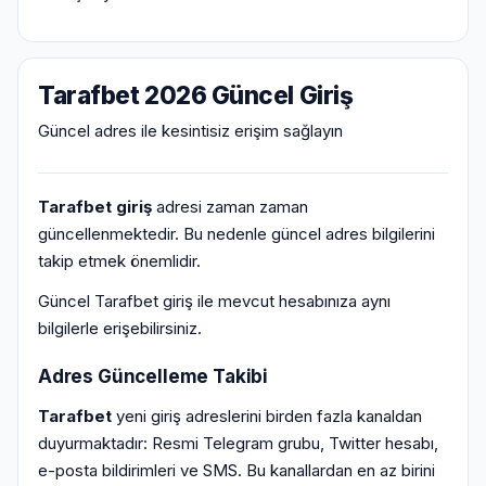
Tarafbet 2026 Güncel Giriş
Güncel adres ile kesintisiz erişim sağlayın
Tarafbet giriş
adresi zaman zaman
güncellenmektedir. Bu nedenle güncel adres bilgilerini
takip etmek önemlidir.
Güncel Tarafbet giriş ile mevcut hesabınıza aynı
bilgilerle erişebilirsiniz.
Adres Güncelleme Takibi
Tarafbet
yeni giriş adreslerini birden fazla kanaldan
duyurmaktadır: Resmi Telegram grubu, Twitter hesabı,
e-posta bildirimleri ve SMS. Bu kanallardan en az birini