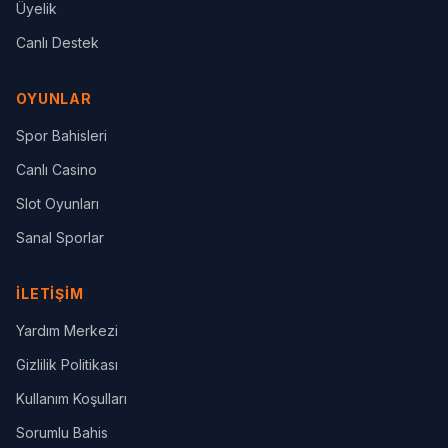
Üyelik
Canlı Destek
OYUNLAR
Spor Bahisleri
Canlı Casino
Slot Oyunları
Sanal Sporlar
İLETIŞIM
Yardım Merkezi
Gizlilik Politikası
Kullanım Koşulları
Sorumlu Bahis