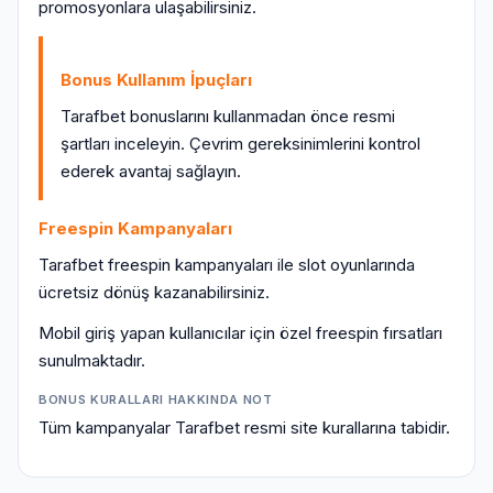
promosyonlara ulaşabilirsiniz.
Bonus Kullanım İpuçları
Tarafbet bonuslarını kullanmadan önce resmi
şartları inceleyin. Çevrim gereksinimlerini kontrol
ederek avantaj sağlayın.
Freespin Kampanyaları
Tarafbet freespin kampanyaları ile slot oyunlarında
ücretsiz dönüş kazanabilirsiniz.
Mobil giriş yapan kullanıcılar için özel freespin fırsatları
sunulmaktadır.
BONUS KURALLARI HAKKINDA NOT
Tüm kampanyalar Tarafbet resmi site kurallarına tabidir.