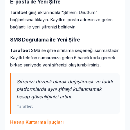
E-posta ile Yeni Şifre
Tarafbet giriş ekranındaki "Şifremi Unuttum"
bağlantısına tıklayın. Kayıtlı e-posta adresinize gelen
bağlantı ile yeni şifrenizi belirleyin.
SMS Doğrulama ile Yeni Şifre
Tarafbet
SMS ile şifre sıfırlama seçeneği sunmaktadır.
Kayıtlı telefon numaranıza gelen 6 haneli kodu girerek
birkaç saniyede yeni şifrenizi oluşturabilirsiniz.
Şifrenizi düzenli olarak değiştirmek ve farklı
platformlarda aynı şifreyi kullanmamak
hesap güvenliğinizi artırır.
Tarafbet
Hesap Kurtarma İpuçları