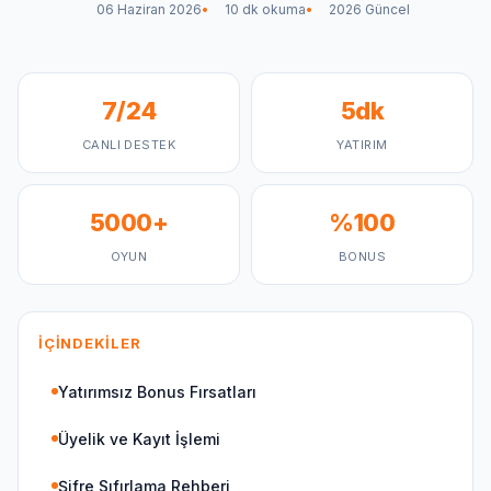
06 Haziran 2026
10 dk okuma
2026 Güncel
7/24
5dk
CANLI DESTEK
YATIRIM
5000+
%100
OYUN
BONUS
İÇINDEKILER
Yatırımsız Bonus Fırsatları
Üyelik ve Kayıt İşlemi
Şifre Sıfırlama Rehberi