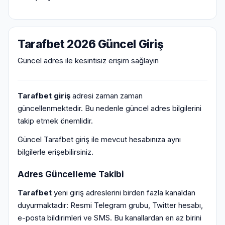
Tarafbet 2026 Güncel Giriş
Güncel adres ile kesintisiz erişim sağlayın
Tarafbet giriş
adresi zaman zaman
güncellenmektedir. Bu nedenle güncel adres bilgilerini
takip etmek önemlidir.
Güncel Tarafbet giriş ile mevcut hesabınıza aynı
bilgilerle erişebilirsiniz.
Adres Güncelleme Takibi
Tarafbet
yeni giriş adreslerini birden fazla kanaldan
duyurmaktadır: Resmi Telegram grubu, Twitter hesabı,
e-posta bildirimleri ve SMS. Bu kanallardan en az birini