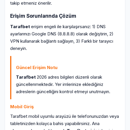
takip etmeniz önerilir.
Erişim Sorunlarında Çözüm
Tarafbet
erişim engeli ile karşılaşırsanız: 1) DNS
ayarlarınızı Google DNS (8.8.8.8) olarak değiştirin, 2)
VPN kullanarak bağlantı sağlayın, 3) Farklı bir tarayıcı
deneyin.
Güncel Erişim Notu
Tarafbet
2026 adres bilgileri düzenli olarak
güncellenmektedir. Yer imlerinize eklediğiniz
adreslerin güncelliğini kontrol etmeyi unutmayın.
Mobil Giriş
Tarafbet mobil uyumlu arayüzü ile telefonunuzdan veya
tabletinizden kolayca bahis yapabilirsiniz. Ana