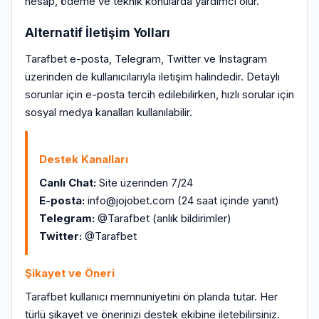
hesap, ödeme ve teknik konularda yardımcı olur.
Alternatif İletişim Yolları
Tarafbet e-posta, Telegram, Twitter ve Instagram
üzerinden de kullanıcılarıyla iletişim halindedir. Detaylı
sorunlar için e-posta tercih edilebilirken, hızlı sorular için
sosyal medya kanalları kullanılabilir.
Destek Kanalları
Canlı Chat:
Site üzerinden 7/24
E-posta:
info@jojobet.com
(24 saat içinde yanıt)
Telegram:
@Tarafbet (anlık bildirimler)
Twitter:
@Tarafbet
Şikayet ve Öneri
Tarafbet kullanıcı memnuniyetini ön planda tutar. Her
türlü şikayet ve önerinizi destek ekibine iletebilirsiniz.